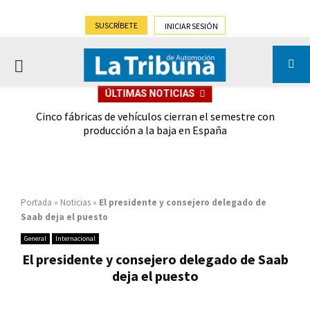
SUSCRÍBETE
INICIAR SESIÓN
PRIMARY
ÚLTIMAS NOTICIAS
MENU
 las
Cinco fábricas de vehículos cierran el semestre con
G
ión
producción a la baja en España
Portada
»
Noticias
»
El presidente y consejero delegado de
Saab deja el puesto
General
Internacional
El presidente y consejero delegado de Saab
deja el puesto