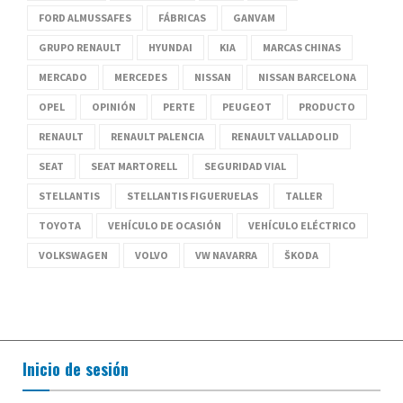
FORD ALMUSSAFES
FÁBRICAS
GANVAM
GRUPO RENAULT
HYUNDAI
KIA
MARCAS CHINAS
MERCADO
MERCEDES
NISSAN
NISSAN BARCELONA
OPEL
OPINIÓN
PERTE
PEUGEOT
PRODUCTO
RENAULT
RENAULT PALENCIA
RENAULT VALLADOLID
SEAT
SEAT MARTORELL
SEGURIDAD VIAL
STELLANTIS
STELLANTIS FIGUERUELAS
TALLER
TOYOTA
VEHÍCULO DE OCASIÓN
VEHÍCULO ELÉCTRICO
VOLKSWAGEN
VOLVO
VW NAVARRA
ŠKODA
Inicio de sesión