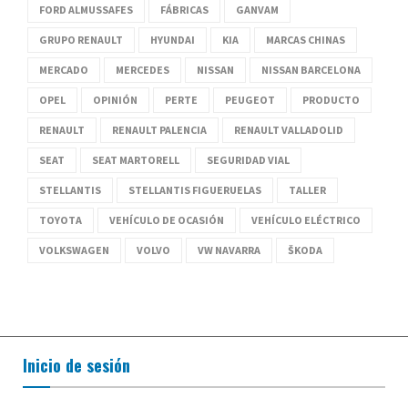
FORD ALMUSSAFES
FÁBRICAS
GANVAM
GRUPO RENAULT
HYUNDAI
KIA
MARCAS CHINAS
MERCADO
MERCEDES
NISSAN
NISSAN BARCELONA
OPEL
OPINIÓN
PERTE
PEUGEOT
PRODUCTO
RENAULT
RENAULT PALENCIA
RENAULT VALLADOLID
SEAT
SEAT MARTORELL
SEGURIDAD VIAL
STELLANTIS
STELLANTIS FIGUERUELAS
TALLER
TOYOTA
VEHÍCULO DE OCASIÓN
VEHÍCULO ELÉCTRICO
VOLKSWAGEN
VOLVO
VW NAVARRA
ŠKODA
Inicio de sesión