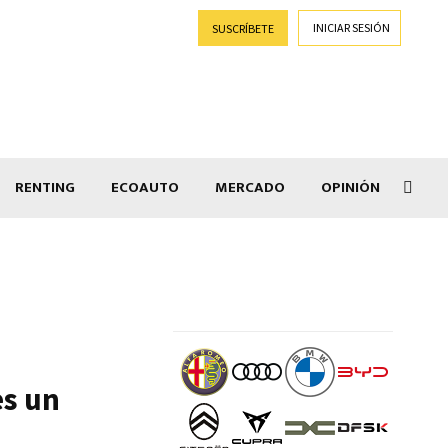
INICIAR SESIÓN
SUSCRÍBETE
RENTING
ECOAUTO
MERCADO
OPINIÓN
Salir
es un