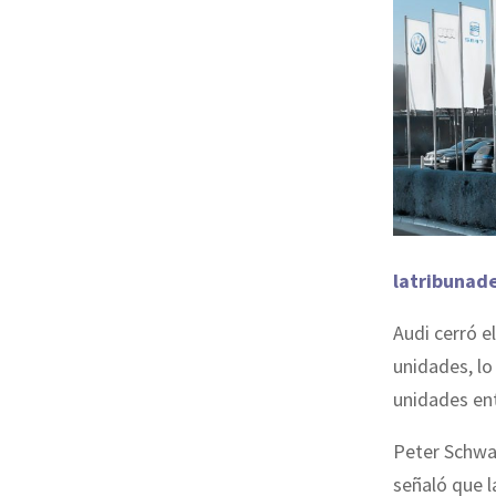
latribunad
Audi cerró 
unidades, l
unidades en
Peter Schwar
señaló que l