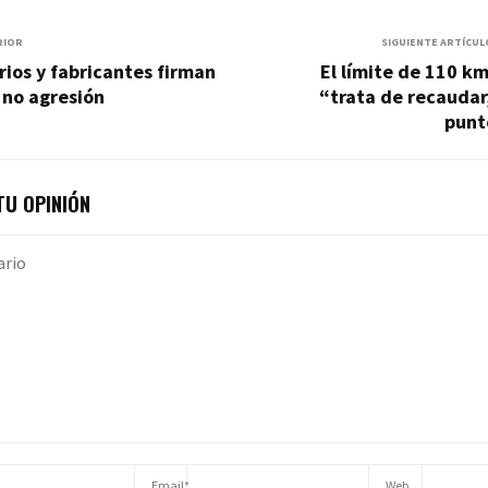
RIOR
SIGUIENTE ARTÍCUL
ios y fabricantes firman
El límite de 110 k
 no agresión
“trata de recaudar
punt
U OPINIÓN