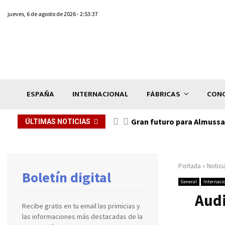
jueves, 6 de agosto de 2026 - 2:53:37
ESPAÑA
INTERNACIONAL
FÁBRICAS
CONC
Gran futuro para Almussaf
ÚLTIMAS NOTICIAS
Portada
»
Notici
Boletín digital
General
Internaci
Audi
Recibe gratis en tu email las primicias y
las informaciones más destacadas de la