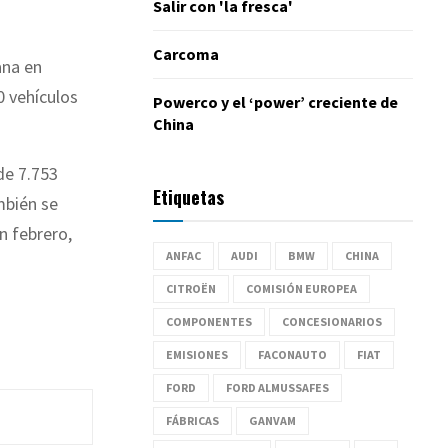
Salir con 'la fresca'
Carcoma
ana en
0 vehículos
Powerco y el ‘power’ creciente de
China
de 7.753
Etiquetas
mbién se
n febrero,
ANFAC
AUDI
BMW
CHINA
CITROËN
COMISIÓN EUROPEA
COMPONENTES
CONCESIONARIOS
EMISIONES
FACONAUTO
FIAT
FORD
FORD ALMUSSAFES
FÁBRICAS
GANVAM