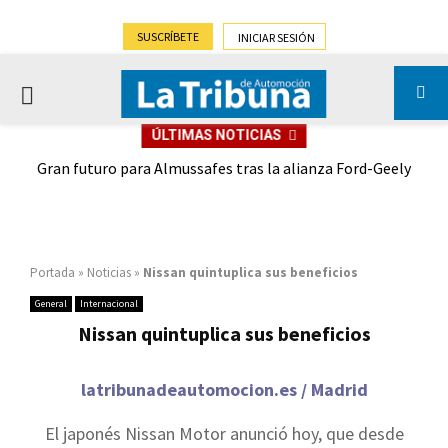
SUSCRÍBETE
INICIAR SESIÓN
PRIMARY
ÚLTIMAS NOTICIAS
MENU
,9%)
Gran futuro para Almussafes tras la alianza Ford-Geely
Portada
»
Noticias
»
Nissan quintuplica sus beneficios
General
Internacional
Nissan quintuplica sus beneficios
latribunadeautomocion.es / Madrid
El japonés Nissan Motor anunció hoy, que desde