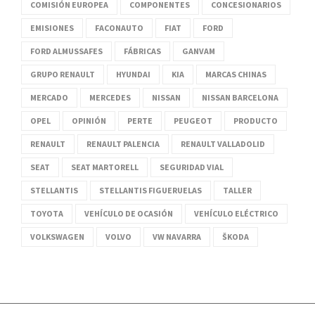
COMISIÓN EUROPEA
COMPONENTES
CONCESIONARIOS
EMISIONES
FACONAUTO
FIAT
FORD
FORD ALMUSSAFES
FÁBRICAS
GANVAM
GRUPO RENAULT
HYUNDAI
KIA
MARCAS CHINAS
MERCADO
MERCEDES
NISSAN
NISSAN BARCELONA
OPEL
OPINIÓN
PERTE
PEUGEOT
PRODUCTO
RENAULT
RENAULT PALENCIA
RENAULT VALLADOLID
SEAT
SEAT MARTORELL
SEGURIDAD VIAL
STELLANTIS
STELLANTIS FIGUERUELAS
TALLER
TOYOTA
VEHÍCULO DE OCASIÓN
VEHÍCULO ELÉCTRICO
VOLKSWAGEN
VOLVO
VW NAVARRA
ŠKODA