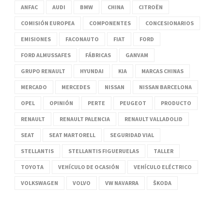
ANFAC
AUDI
BMW
CHINA
CITROËN
COMISIÓN EUROPEA
COMPONENTES
CONCESIONARIOS
EMISIONES
FACONAUTO
FIAT
FORD
FORD ALMUSSAFES
FÁBRICAS
GANVAM
GRUPO RENAULT
HYUNDAI
KIA
MARCAS CHINAS
MERCADO
MERCEDES
NISSAN
NISSAN BARCELONA
OPEL
OPINIÓN
PERTE
PEUGEOT
PRODUCTO
RENAULT
RENAULT PALENCIA
RENAULT VALLADOLID
SEAT
SEAT MARTORELL
SEGURIDAD VIAL
STELLANTIS
STELLANTIS FIGUERUELAS
TALLER
TOYOTA
VEHÍCULO DE OCASIÓN
VEHÍCULO ELÉCTRICO
VOLKSWAGEN
VOLVO
VW NAVARRA
ŠKODA