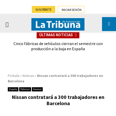
SUSCRÍBETE
INICIAR SESIÓN
PRIMARY
ÚLTIMAS NOTICIAS
MENU
 las
Cinco fábricas de vehículos cierran el semestre con
G
ión
producción a la baja en España
Portada
»
Noticias
»
Nissan contratará a 300 trabajadores en
Barcelona
España
Fábricas
General
Nissan contratará a 300 trabajadores en
Barcelona