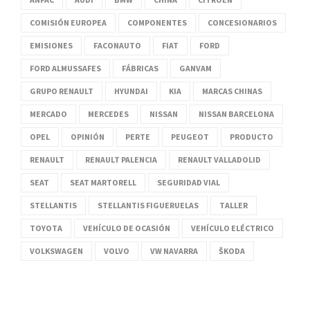
COMISIÓN EUROPEA
COMPONENTES
CONCESIONARIOS
EMISIONES
FACONAUTO
FIAT
FORD
FORD ALMUSSAFES
FÁBRICAS
GANVAM
GRUPO RENAULT
HYUNDAI
KIA
MARCAS CHINAS
MERCADO
MERCEDES
NISSAN
NISSAN BARCELONA
OPEL
OPINIÓN
PERTE
PEUGEOT
PRODUCTO
RENAULT
RENAULT PALENCIA
RENAULT VALLADOLID
SEAT
SEAT MARTORELL
SEGURIDAD VIAL
STELLANTIS
STELLANTIS FIGUERUELAS
TALLER
TOYOTA
VEHÍCULO DE OCASIÓN
VEHÍCULO ELÉCTRICO
VOLKSWAGEN
VOLVO
VW NAVARRA
ŠKODA