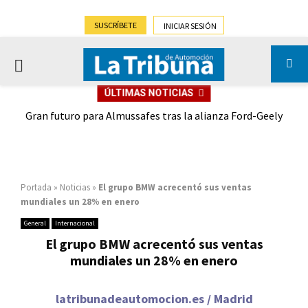
SUSCRÍBETE
INICIAR SESIÓN
PRIMARY
ÚLTIMAS NOTICIAS
MENU
,9%)
Gran futuro para Almussafes tras la alianza Ford-Geely
Portada
»
Noticias
»
El grupo BMW acrecentó sus ventas
mundiales un 28% en enero
General
Internacional
El grupo BMW acrecentó sus ventas
mundiales un 28% en enero
latribunadeautomocion.es / Madrid