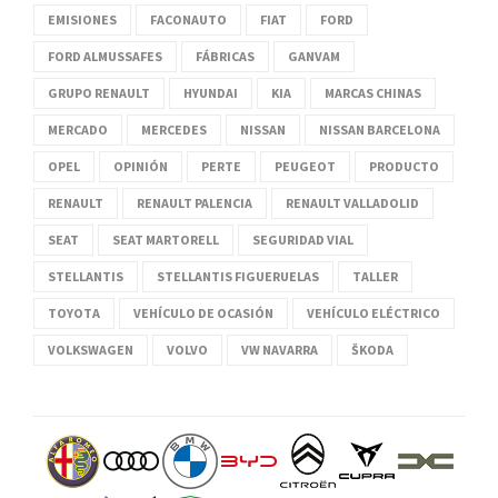
EMISIONES
FACONAUTO
FIAT
FORD
FORD ALMUSSAFES
FÁBRICAS
GANVAM
GRUPO RENAULT
HYUNDAI
KIA
MARCAS CHINAS
MERCADO
MERCEDES
NISSAN
NISSAN BARCELONA
OPEL
OPINIÓN
PERTE
PEUGEOT
PRODUCTO
RENAULT
RENAULT PALENCIA
RENAULT VALLADOLID
SEAT
SEAT MARTORELL
SEGURIDAD VIAL
STELLANTIS
STELLANTIS FIGUERUELAS
TALLER
TOYOTA
VEHÍCULO DE OCASIÓN
VEHÍCULO ELÉCTRICO
VOLKSWAGEN
VOLVO
VW NAVARRA
ŠKODA