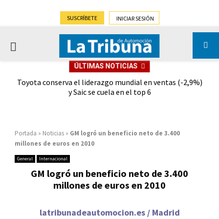
SUSCRÍBETE
INICIAR SESIÓN
PRIMARY
ÚLTIMAS NOTICIAS
MENU
dad
Toyota conserva el liderazgo mundial en ventas (-2,9%)
Gra
y Saic se cuela en el top 6
Portada
»
Noticias
»
GM logró un beneficio neto de 3.400
millones de euros en 2010
General
Internacional
GM logró un beneficio neto de 3.400
millones de euros en 2010
latribunadeautomocion.es / Madrid