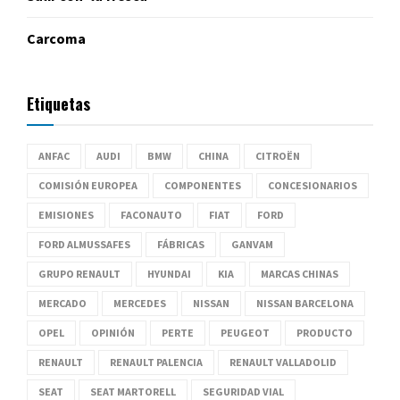
Carcoma
Etiquetas
ANFAC
AUDI
BMW
CHINA
CITROËN
COMISIÓN EUROPEA
COMPONENTES
CONCESIONARIOS
EMISIONES
FACONAUTO
FIAT
FORD
FORD ALMUSSAFES
FÁBRICAS
GANVAM
GRUPO RENAULT
HYUNDAI
KIA
MARCAS CHINAS
MERCADO
MERCEDES
NISSAN
NISSAN BARCELONA
OPEL
OPINIÓN
PERTE
PEUGEOT
PRODUCTO
RENAULT
RENAULT PALENCIA
RENAULT VALLADOLID
SEAT
SEAT MARTORELL
SEGURIDAD VIAL