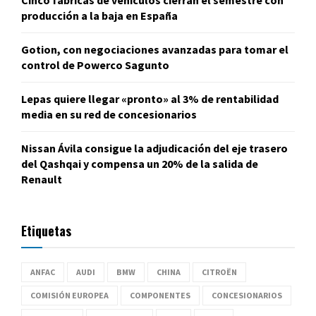
Cinco fábricas de vehículos cierran el semestre con
producción a la baja en España
Gotion, con negociaciones avanzadas para tomar el
control de Powerco Sagunto
Lepas quiere llegar «pronto» al 3% de rentabilidad
media en su red de concesionarios
Nissan Ávila consigue la adjudicación del eje trasero
del Qashqai y compensa un 20% de la salida de
Renault
Etiquetas
ANFAC
AUDI
BMW
CHINA
CITROËN
COMISIÓN EUROPEA
COMPONENTES
CONCESIONARIOS