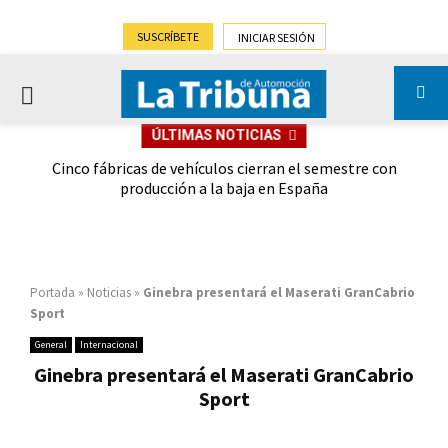
SUSCRÍBETE
INICIAR SESIÓN
PRIMARY
ÚLTIMAS NOTICIAS
MENU
 las
Cinco fábricas de vehículos cierran el semestre con
G
ión
producción a la baja en España
Portada
»
Noticias
»
Ginebra presentará el Maserati GranCabrio
Sport
General
Internacional
Ginebra presentará el Maserati GranCabrio
Sport