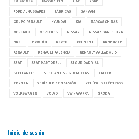
EMISIONES
FACONAUTO
FIAT
FORD
FORD ALMUSSAFES
FÁBRICAS
GANVAM
GRUPO RENAULT
HYUNDAI
KIA
MARCAS CHINAS
MERCADO
MERCEDES
NISSAN
NISSAN BARCELONA
OPEL
OPINIÓN
PERTE
PEUGEOT
PRODUCTO
RENAULT
RENAULT PALENCIA
RENAULT VALLADOLID
SEAT
SEAT MARTORELL
SEGURIDAD VIAL
STELLANTIS
STELLANTIS FIGUERUELAS
TALLER
TOYOTA
VEHÍCULO DE OCASIÓN
VEHÍCULO ELÉCTRICO
VOLKSWAGEN
VOLVO
VW NAVARRA
ŠKODA
Inicio de sesión