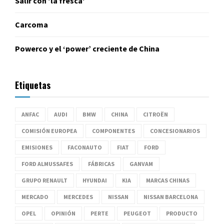
Salir con 'la fresca'
Carcoma
Powerco y el ‘power’ creciente de China
Etiquetas
ANFAC
AUDI
BMW
CHINA
CITROËN
COMISIÓN EUROPEA
COMPONENTES
CONCESIONARIOS
EMISIONES
FACONAUTO
FIAT
FORD
FORD ALMUSSAFES
FÁBRICAS
GANVAM
GRUPO RENAULT
HYUNDAI
KIA
MARCAS CHINAS
MERCADO
MERCEDES
NISSAN
NISSAN BARCELONA
OPEL
OPINIÓN
PERTE
PEUGEOT
PRODUCTO