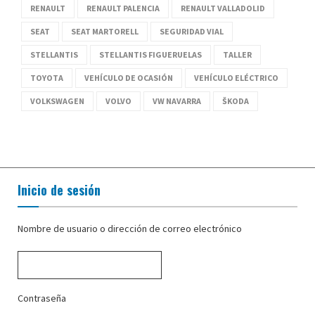
RENAULT
RENAULT PALENCIA
RENAULT VALLADOLID
SEAT
SEAT MARTORELL
SEGURIDAD VIAL
STELLANTIS
STELLANTIS FIGUERUELAS
TALLER
TOYOTA
VEHÍCULO DE OCASIÓN
VEHÍCULO ELÉCTRICO
VOLKSWAGEN
VOLVO
VW NAVARRA
ŠKODA
Inicio de sesión
Nombre de usuario o dirección de correo electrónico
Contraseña