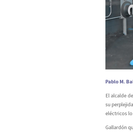
Pablo M. Ba
El alcalde d
su perplejid
eléctricos l
Gallardón qu