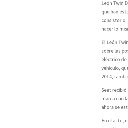
León Twin Dr
que han esta
consistorio,
hacer lo mis
El León Twin
sobre las p
eléctrico d
vehículo, qu
2014, tambié
Seat recibió
marca con l
ahora se est
En el acto, e