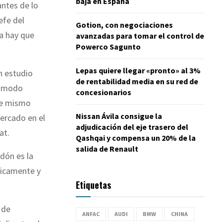
baja en España
antes de lo
efe del
Gotion, con negociaciones
ra hay que
avanzadas para tomar el control de
Powerco Sagunto
Lepas quiere llegar «pronto» al 3%
n estudio
de rentabilidad media en su red de
n modo
concesionarios
te mismo
Nissan Ávila consigue la
mercado en el
adjudicación del eje trasero del
at.
Qashqai y compensa un 20% de la
salida de Renault
dón es la
ricamente y
Etiquetas
 de
ANFAC
AUDI
BMW
CHINA