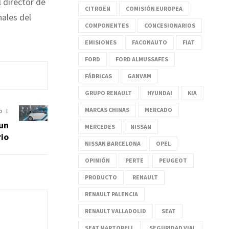
l director de
CITROËN
COMISIÓN EUROPEA
nales del
COMPONENTES
CONCESIONARIOS
EMISIONES
FACONAUTO
FIAT
FORD
FORD ALMUSSAFES
FÁBRICAS
GANVAM
GRUPO RENAULT
HYUNDAI
KIA
MARCAS CHINAS
MERCADO
O
un
MERCEDES
NISSAN
rio
NISSAN BARCELONA
OPEL
OPINIÓN
PERTE
PEUGEOT
PRODUCTO
RENAULT
RENAULT PALENCIA
RENAULT VALLADOLID
SEAT
SEAT MARTORELL
SEGURIDAD VIAL