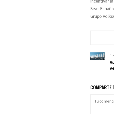
incentivar l
Seat España,
Grupo Volks
A
v
COMPARTE T