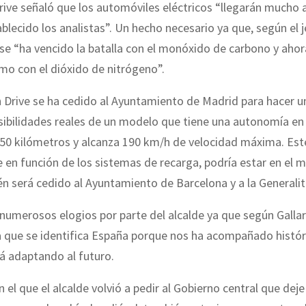
ive señaló que los automóviles eléctricos “llegarán mucho 
blecido los analistas”. Un hecho necesario ya que, según el j
 se “ha vencido la batalla con el monóxido de carbono y aho
mo con el dióxido de nitrógeno”.
 Drive se ha cedido al Ayuntamiento de Madrid para hacer u
osibilidades reales de un modelo que tiene una autonomía e
e 50 kilómetros y alcanza 190 km/h de velocidad máxima. Es
e en función de los sistemas de recarga, podría estar en el 
n será cedido al Ayuntamiento de Barcelona y a la Generalit
 numerosos elogios por parte del alcalde ya que según Gallar
a que se identifica España porque nos ha acompañado histó
á adaptando al futuro.
n el que el alcalde volvió a pedir al Gobierno central que deje