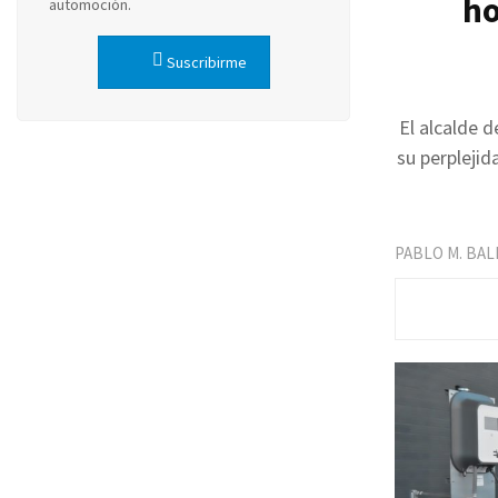
ho
automoción.
Suscribirme
El alcalde 
su perplejid
PABLO M. BA