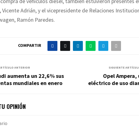
a compra de vehículos diésel, también estuvieron presentes e
 Vicente Adrián, y el vicepresidente de Relaciones Institucio
wagen, Ramón Paredes.
COMPARTIR
ARTÍCULO ANTERIOR
SIGUIENTE ARTÍCUL
udi aumenta un 22,6% sus
Opel Ampera, 
entas mundiales en enero
eléctrico de uso dia
U OPINIÓN