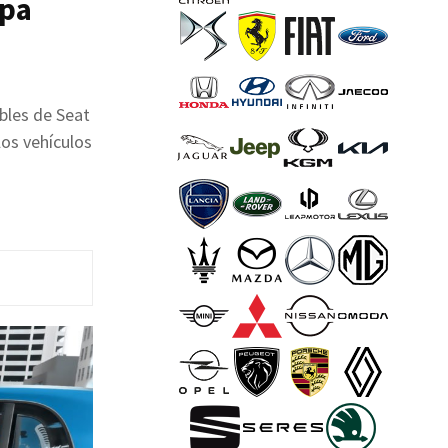
opa
bles de Seat
los vehículos