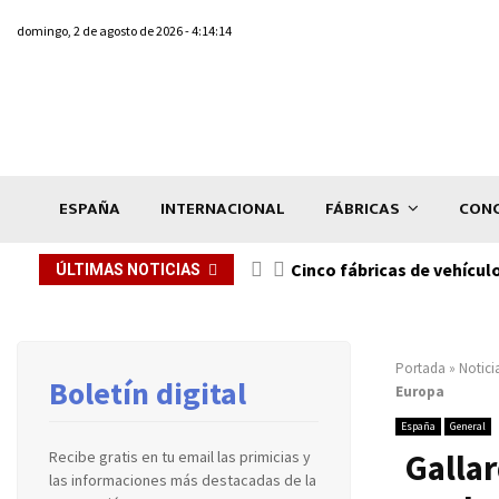
domingo, 2 de agosto de 2026 - 4:14:14
ESPAÑA
INTERNACIONAL
FÁBRICAS
CONC
n de...
Cinco fábricas de vehícul
ÚLTIMAS NOTICIAS
Portada
»
Notici
Boletín digital
Europa
España
General
Gallar
Recibe gratis en tu email las primicias y
las informaciones más destacadas de la