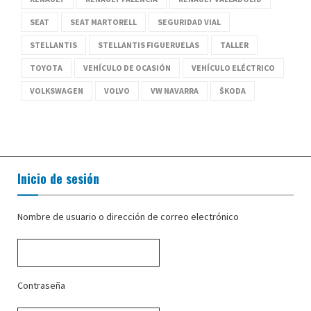
SEAT
SEAT MARTORELL
SEGURIDAD VIAL
STELLANTIS
STELLANTIS FIGUERUELAS
TALLER
TOYOTA
VEHÍCULO DE OCASIÓN
VEHÍCULO ELÉCTRICO
VOLKSWAGEN
VOLVO
VW NAVARRA
ŠKODA
Inicio de sesión
Nombre de usuario o dirección de correo electrónico
Contraseña