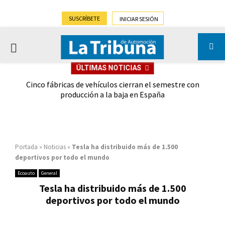
SUSCRÍBETE
INICIAR SESIÓN
PRIMARY
ÚLTIMAS NOTICIAS
MENU
 las
Cinco fábricas de vehículos cierran el semestre con
G
ión
producción a la baja en España
Portada
»
Noticias
»
Tesla ha distribuido más de 1.500
deportivos por todo el mundo
Ecoauto
General
Tesla ha distribuido más de 1.500
deportivos por todo el mundo