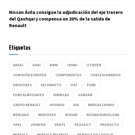
Nissan Ávila consigue la adjudicación del eje trasero
del Qashqai y compensa un 20% de la salida de
Renault
Etiquetas
ANFAC
AUDI
BMW
CHINA
CITROËN
COMISIÓN EUROPEA
COMPONENTES
CONCESIONARIOS
EMISIONES
FACONAUTO
FIAT
FORD
FORD ALMUSSAFES
FÁBRICAS
GANVAM
GRUPO RENAULT
HYUNDAI
KIA
MARCAS CHINAS
MERCADO
MERCEDES
NISSAN
NISSAN BARCELONA
OPEL
OPINIÓN
PERTE
PEUGEOT
PRODUCTO
RENAULT
RENAULT PALENCIA
RENAULT VALLADOLID