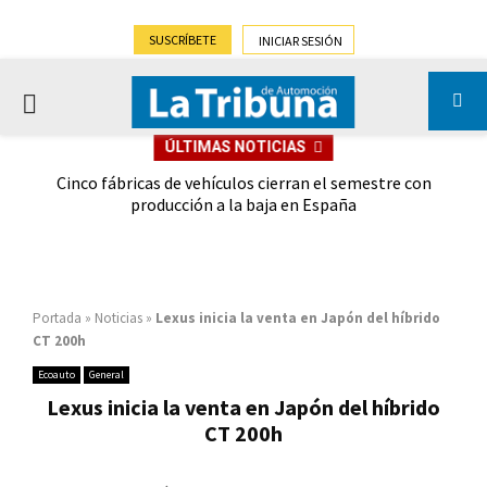
SUSCRÍBETE
INICIAR SESIÓN
PRIMARY
ÚLTIMAS NOTICIAS
MENU
 las
Cinco fábricas de vehículos cierran el semestre con
G
ión
producción a la baja en España
Portada
»
Noticias
»
Lexus inicia la venta en Japón del híbrido
CT 200h
Ecoauto
General
Lexus inicia la venta en Japón del híbrido
CT 200h