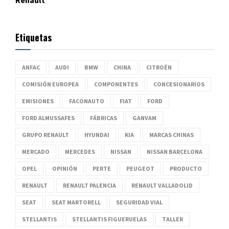
Renault
Etiquetas
ANFAC
AUDI
BMW
CHINA
CITROËN
COMISIÓN EUROPEA
COMPONENTES
CONCESIONARIOS
EMISIONES
FACONAUTO
FIAT
FORD
FORD ALMUSSAFES
FÁBRICAS
GANVAM
GRUPO RENAULT
HYUNDAI
KIA
MARCAS CHINAS
MERCADO
MERCEDES
NISSAN
NISSAN BARCELONA
OPEL
OPINIÓN
PERTE
PEUGEOT
PRODUCTO
RENAULT
RENAULT PALENCIA
RENAULT VALLADOLID
SEAT
SEAT MARTORELL
SEGURIDAD VIAL
STELLANTIS
STELLANTIS FIGUERUELAS
TALLER