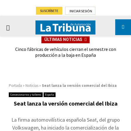
SUSCRÍBETE
INICIAR SESIÓN
PRIMARY
ÚLTIMAS NOTICIAS
MENU
 las
Cinco fábricas de vehículos cierran el semestre con
G
ión
producción a la baja en España
Portada
»
Noticias
»
Seat lanza la versión comercial del Ibiza
Concesionarios y talleres
España
Seat lanza la versión comercial del Ibiza
La firma automovilística española Seat, del grupo
Volkswagen, ha iniciado la comercialización de la