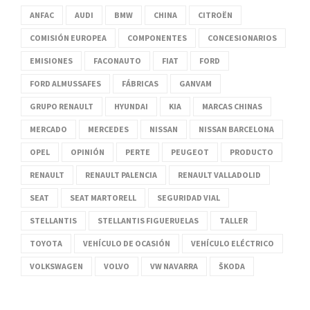
ANFAC
AUDI
BMW
CHINA
CITROËN
COMISIÓN EUROPEA
COMPONENTES
CONCESIONARIOS
EMISIONES
FACONAUTO
FIAT
FORD
FORD ALMUSSAFES
FÁBRICAS
GANVAM
GRUPO RENAULT
HYUNDAI
KIA
MARCAS CHINAS
MERCADO
MERCEDES
NISSAN
NISSAN BARCELONA
OPEL
OPINIÓN
PERTE
PEUGEOT
PRODUCTO
RENAULT
RENAULT PALENCIA
RENAULT VALLADOLID
SEAT
SEAT MARTORELL
SEGURIDAD VIAL
STELLANTIS
STELLANTIS FIGUERUELAS
TALLER
TOYOTA
VEHÍCULO DE OCASIÓN
VEHÍCULO ELÉCTRICO
VOLKSWAGEN
VOLVO
VW NAVARRA
ŠKODA