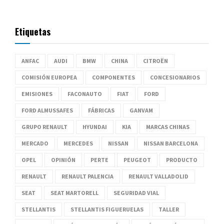
Etiquetas
ANFAC
AUDI
BMW
CHINA
CITROËN
COMISIÓN EUROPEA
COMPONENTES
CONCESIONARIOS
EMISIONES
FACONAUTO
FIAT
FORD
FORD ALMUSSAFES
FÁBRICAS
GANVAM
GRUPO RENAULT
HYUNDAI
KIA
MARCAS CHINAS
MERCADO
MERCEDES
NISSAN
NISSAN BARCELONA
OPEL
OPINIÓN
PERTE
PEUGEOT
PRODUCTO
RENAULT
RENAULT PALENCIA
RENAULT VALLADOLID
SEAT
SEAT MARTORELL
SEGURIDAD VIAL
STELLANTIS
STELLANTIS FIGUERUELAS
TALLER