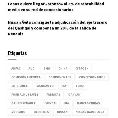
Lepas quiere llegar «pronto» al 3% de rentabilidad
media en su red de concesionarios
Nissan Ávila consigue la adjudicación del eje trasero
del Qashqai y compensa un 20% de la salida de
Renault
Etiquetas
ANFAC
AUDI
BMW
CHINA
CITROËN
COMISIÓN EUROPEA
COMPONENTES
CONCESIONARIOS
EMISIONES
FACONAUTO
FIAT
FORD
FORD ALMUSSAFES
FÁBRICAS
GANVAM
GRUPO RENAULT
HYUNDAI
KIA
MARCAS CHINAS
MERCADO
MERCEDES
NISSAN
NISSAN BARCELONA