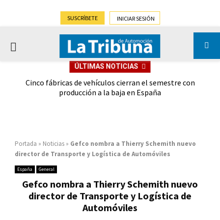
SUSCRÍBETE
INICIAR SESIÓN
PRIMARY
ÚLTIMAS NOTICIAS
MENU
 las
Cinco fábricas de vehículos cierran el semestre con
G
ión
producción a la baja en España
Portada
»
Noticias
»
Gefco nombra a Thierry Schemith nuevo
director de Transporte y Logística de Automóviles
España
General
Gefco nombra a Thierry Schemith nuevo
director de Transporte y Logística de
Automóviles