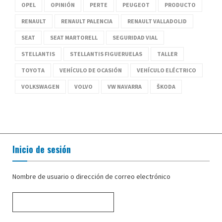
OPEL
OPINIÓN
PERTE
PEUGEOT
PRODUCTO
RENAULT
RENAULT PALENCIA
RENAULT VALLADOLID
SEAT
SEAT MARTORELL
SEGURIDAD VIAL
STELLANTIS
STELLANTIS FIGUERUELAS
TALLER
TOYOTA
VEHÍCULO DE OCASIÓN
VEHÍCULO ELÉCTRICO
VOLKSWAGEN
VOLVO
VW NAVARRA
ŠKODA
Inicio de sesión
Nombre de usuario o dirección de correo electrónico