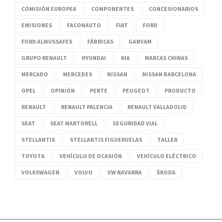
COMISIÓN EUROPEA
COMPONENTES
CONCESIONARIOS
EMISIONES
FACONAUTO
FIAT
FORD
FORD ALMUSSAFES
FÁBRICAS
GANVAM
GRUPO RENAULT
HYUNDAI
KIA
MARCAS CHINAS
MERCADO
MERCEDES
NISSAN
NISSAN BARCELONA
OPEL
OPINIÓN
PERTE
PEUGEOT
PRODUCTO
RENAULT
RENAULT PALENCIA
RENAULT VALLADOLID
SEAT
SEAT MARTORELL
SEGURIDAD VIAL
STELLANTIS
STELLANTIS FIGUERUELAS
TALLER
TOYOTA
VEHÍCULO DE OCASIÓN
VEHÍCULO ELÉCTRICO
VOLKSWAGEN
VOLVO
VW NAVARRA
ŠKODA