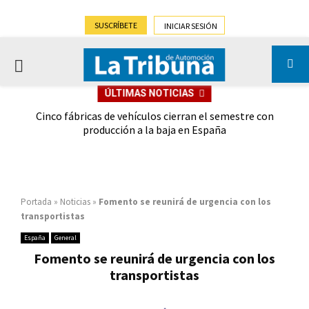
SUSCRÍBETE
INICIAR SESIÓN
PRIMARY
ÚLTIMAS NOTICIAS
MENU
 las
Cinco fábricas de vehículos cierran el semestre con
G
ión
producción a la baja en España
Portada
»
Noticias
»
Fomento se reunirá de urgencia con los
transportistas
España
General
Fomento se reunirá de urgencia con los
transportistas