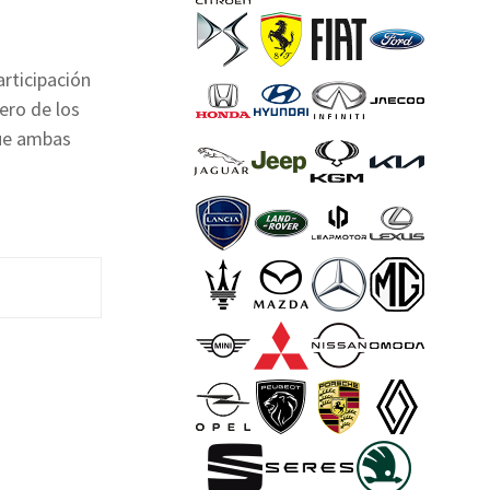
rticipación
ero de los
que ambas