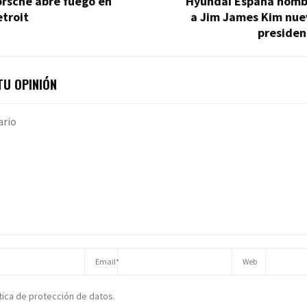
orsche abre fuego en
Hyundai España nomb
troit
a Jim James Kim nue
presiden
U OPINIÓN
ítica de protección de datos.