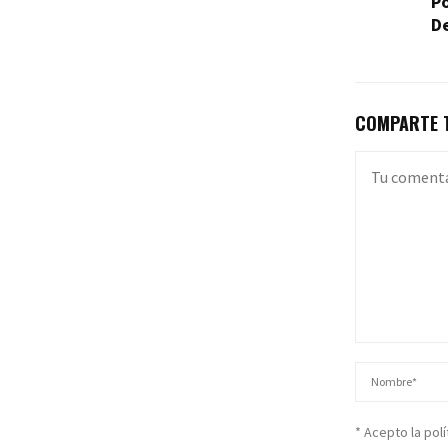
P
De
COMPARTE T
* Acepto la pol