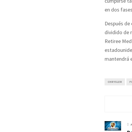
cumplirse ta
en dos fases
Después de 
dividido de
Retiree Medi
estadounide
mantendrá e
CHRYSLER
F