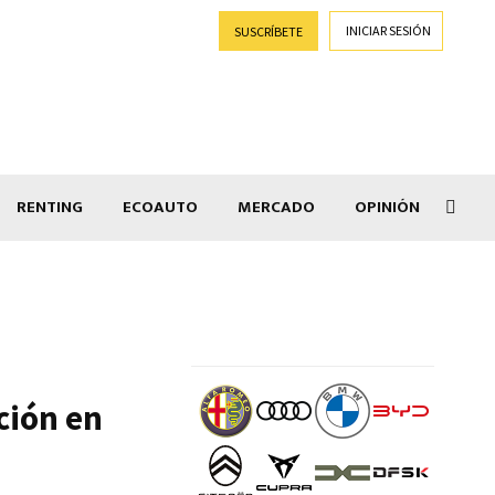
INICIAR SESIÓN
SUSCRÍBETE
RENTING
ECOAUTO
MERCADO
OPINIÓN
Goti
ción en