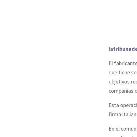
latribunad
El fabricant
que tiene so
objetivos re
compañías c
Esta operaci
firma italia
En el comuni