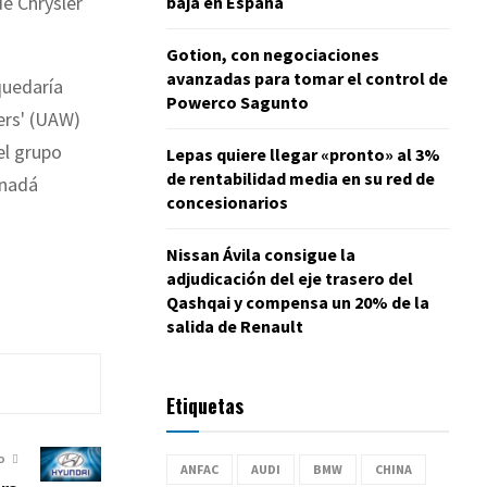
de Chrysler
baja en España
Gotion, con negociaciones
avanzadas para tomar el control de
quedaría
Powerco Sagunto
ers' (UAW)
el grupo
Lepas quiere llegar «pronto» al 3%
de rentabilidad media en su red de
anadá
concesionarios
Nissan Ávila consigue la
adjudicación del eje trasero del
Qashqai y compensa un 20% de la
salida de Renault
Etiquetas
O
ANFAC
AUDI
BMW
CHINA