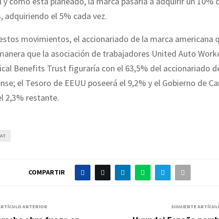
l y como está planeado, la marca pasaría a adquirir un 10% 
, adquiriendo el 5% cada vez.
estos movimientos, el accionariado de la marca americana 
 manera que la asociación de trabajadores United Auto Work
cal Benefits Trust figuraría con el 63,5% del accionariado d
nse; el Tesoro de EEUU poseerá el 9,2% y el Gobierno de C
l 2,3% restante.
IAT
COMPARTIR
ARTÍCULO ANTERIOR
SIGUIENTE ARTÍCUL