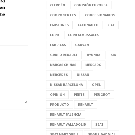
ra
CITROËN
COMISIÓN EUROPEA
vo
te
COMPONENTES
CONCESIONARIOS
EMISIONES
FACONAUTO
FIAT
FORD
FORD ALMUSSAFES
FÁBRICAS
GANVAM
GRUPO RENAULT
HYUNDAI
KIA
MARCAS CHINAS
MERCADO
MERCEDES
NISSAN
NISSAN BARCELONA
OPEL
OPINIÓN
PERTE
PEUGEOT
PRODUCTO
RENAULT
RENAULT PALENCIA
RENAULT VALLADOLID
SEAT
SEAT MARTORELL
SEGURIDAD VIAL