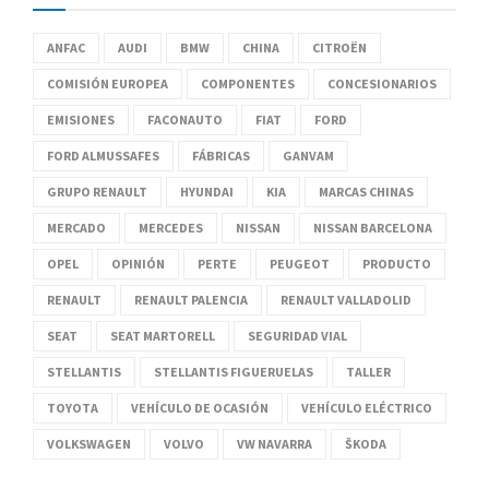
ANFAC
AUDI
BMW
CHINA
CITROËN
COMISIÓN EUROPEA
COMPONENTES
CONCESIONARIOS
EMISIONES
FACONAUTO
FIAT
FORD
FORD ALMUSSAFES
FÁBRICAS
GANVAM
GRUPO RENAULT
HYUNDAI
KIA
MARCAS CHINAS
MERCADO
MERCEDES
NISSAN
NISSAN BARCELONA
OPEL
OPINIÓN
PERTE
PEUGEOT
PRODUCTO
RENAULT
RENAULT PALENCIA
RENAULT VALLADOLID
SEAT
SEAT MARTORELL
SEGURIDAD VIAL
STELLANTIS
STELLANTIS FIGUERUELAS
TALLER
TOYOTA
VEHÍCULO DE OCASIÓN
VEHÍCULO ELÉCTRICO
VOLKSWAGEN
VOLVO
VW NAVARRA
ŠKODA