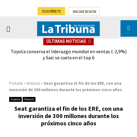
SUSCRÍBETE
INICIAR SESIÓN
PRIMARY
ÚLTIMAS NOTICIAS
MENU
dad
Toyota conserva el liderazgo mundial en ventas (-2,9%)
Gra
y Saic se cuela en el top 6
Portada
»
Noticias
»
Seat garantiza el fin de los ERE, con una
inversión de 300 millones durante los próximos cinco años
España
General
Seat garantiza el fin de los ERE, con una
inversión de 300 millones durante los
próximos cinco años