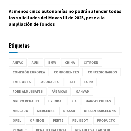
Al menos cinco autonomías no podrán atender todas
las solicitudes del Moves III de 2025, pese a la
ampliación de fondos
Etiquetas
ANFAC
AUDI
BMW
CHINA
CITROËN
COMISIÓN EUROPEA
COMPONENTES
CONCESIONARIOS
EMISIONES
FACONAUTO
FIAT
FORD
FORD ALMUSSAFES
FÁBRICAS
GANVAM
GRUPO RENAULT
HYUNDAI
KIA
MARCAS CHINAS
MERCADO
MERCEDES
NISSAN
NISSAN BARCELONA
OPEL
OPINIÓN
PERTE
PEUGEOT
PRODUCTO
RENAULT
RENAULT PALENCIA
RENAULT VALLADOLID