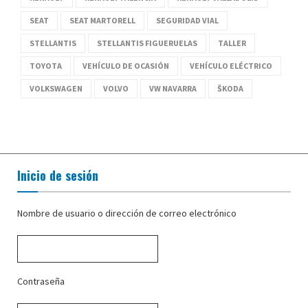
SEAT
SEAT MARTORELL
SEGURIDAD VIAL
STELLANTIS
STELLANTIS FIGUERUELAS
TALLER
TOYOTA
VEHÍCULO DE OCASIÓN
VEHÍCULO ELÉCTRICO
VOLKSWAGEN
VOLVO
VW NAVARRA
ŠKODA
Inicio de sesión
Nombre de usuario o dirección de correo electrónico
Contraseña