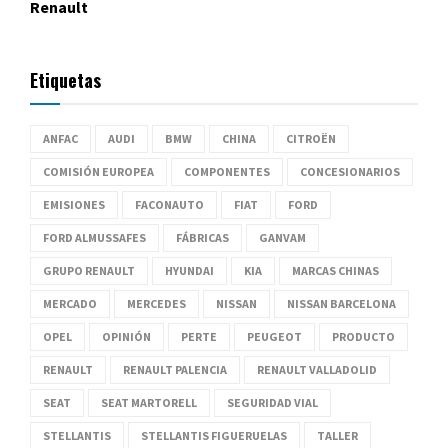
Renault
Etiquetas
ANFAC
AUDI
BMW
CHINA
CITROËN
COMISIÓN EUROPEA
COMPONENTES
CONCESIONARIOS
EMISIONES
FACONAUTO
FIAT
FORD
FORD ALMUSSAFES
FÁBRICAS
GANVAM
GRUPO RENAULT
HYUNDAI
KIA
MARCAS CHINAS
MERCADO
MERCEDES
NISSAN
NISSAN BARCELONA
OPEL
OPINIÓN
PERTE
PEUGEOT
PRODUCTO
RENAULT
RENAULT PALENCIA
RENAULT VALLADOLID
SEAT
SEAT MARTORELL
SEGURIDAD VIAL
STELLANTIS
STELLANTIS FIGUERUELAS
TALLER