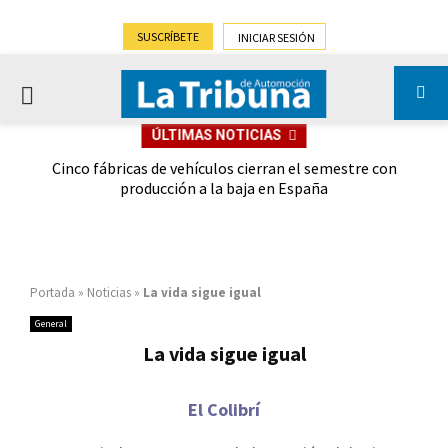
SUSCRÍBETE
INICIAR SESIÓN
PRIMARY
ÚLTIMAS NOTICIAS
MENU
 las
Cinco fábricas de vehículos cierran el semestre con
G
ión
producción a la baja en España
Portada
»
Noticias
»
La vida sigue igual
General
La vida sigue igual
El Colibrí