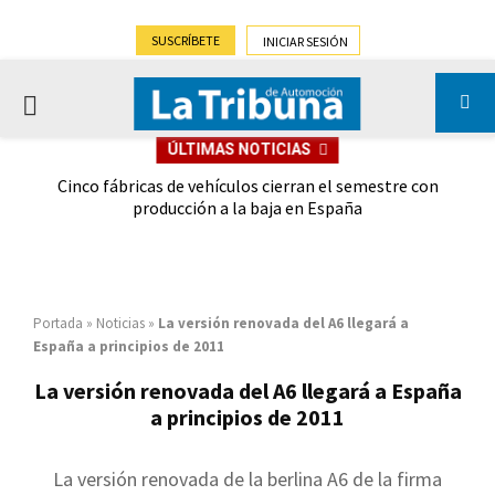
SUSCRÍBETE
INICIAR SESIÓN
PRIMARY
ÚLTIMAS NOTICIAS
MENU
 las
Cinco fábricas de vehículos cierran el semestre con
G
ión
producción a la baja en España
Portada
»
Noticias
»
La versión renovada del A6 llegará a
España a principios de 2011
La versión renovada del A6 llegará a España
a principios de 2011
La versión renovada de la berlina A6 de la firma