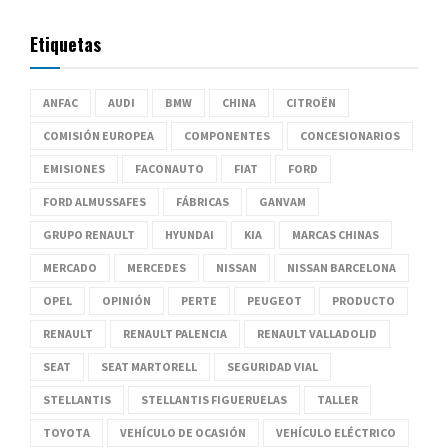
Etiquetas
ANFAC
AUDI
BMW
CHINA
CITROËN
COMISIÓN EUROPEA
COMPONENTES
CONCESIONARIOS
EMISIONES
FACONAUTO
FIAT
FORD
FORD ALMUSSAFES
FÁBRICAS
GANVAM
GRUPO RENAULT
HYUNDAI
KIA
MARCAS CHINAS
MERCADO
MERCEDES
NISSAN
NISSAN BARCELONA
OPEL
OPINIÓN
PERTE
PEUGEOT
PRODUCTO
RENAULT
RENAULT PALENCIA
RENAULT VALLADOLID
SEAT
SEAT MARTORELL
SEGURIDAD VIAL
STELLANTIS
STELLANTIS FIGUERUELAS
TALLER
TOYOTA
VEHÍCULO DE OCASIÓN
VEHÍCULO ELÉCTRICO