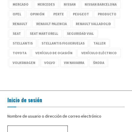
MERCADO
MERCEDES
NISSAN
NISSAN BARCELONA
OPEL
OPINIÓN
PERTE
PEUGEOT
PRODUCTO
RENAULT
RENAULT PALENCIA
RENAULT VALLADOLID
SEAT
SEAT MARTORELL
SEGURIDAD VIAL
STELLANTIS
STELLANTIS FIGUERUELAS
TALLER
TOYOTA
VEHÍCULO DE OCASIÓN
VEHÍCULO ELÉCTRICO
VOLKSWAGEN
VOLVO
VW NAVARRA
ŠKODA
Inicio de sesión
Nombre de usuario o dirección de correo electrónico