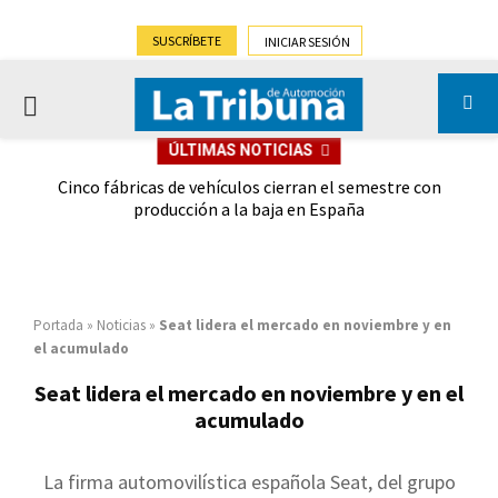
SUSCRÍBETE
INICIAR SESIÓN
PRIMARY
ÚLTIMAS NOTICIAS
MENU
 las
Cinco fábricas de vehículos cierran el semestre con
G
ión
producción a la baja en España
Portada
»
Noticias
»
Seat lidera el mercado en noviembre y en
el acumulado
Seat lidera el mercado en noviembre y en el
acumulado
La firma automovilística española Seat, del grupo