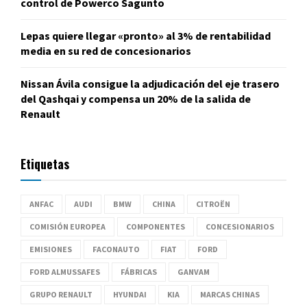
control de Powerco Sagunto
Lepas quiere llegar «pronto» al 3% de rentabilidad
media en su red de concesionarios
Nissan Ávila consigue la adjudicación del eje trasero
del Qashqai y compensa un 20% de la salida de
Renault
Etiquetas
ANFAC
AUDI
BMW
CHINA
CITROËN
COMISIÓN EUROPEA
COMPONENTES
CONCESIONARIOS
EMISIONES
FACONAUTO
FIAT
FORD
FORD ALMUSSAFES
FÁBRICAS
GANVAM
GRUPO RENAULT
HYUNDAI
KIA
MARCAS CHINAS