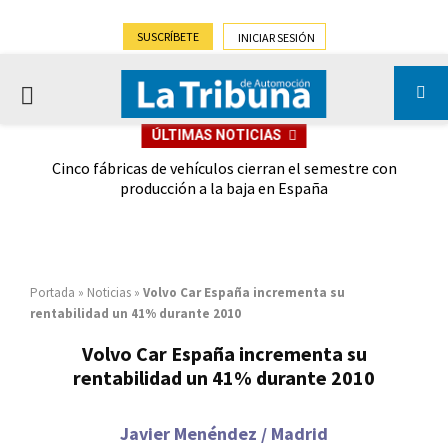
SUSCRÍBETE
INICIAR SESIÓN
PRIMARY
ÚLTIMAS NOTICIAS
MENU
 las
Cinco fábricas de vehículos cierran el semestre con
G
ión
producción a la baja en España
Portada
»
Noticias
»
Volvo Car España incrementa su
rentabilidad un 41% durante 2010
Volvo Car España incrementa su
rentabilidad un 41% durante 2010
Javier Menéndez / Madrid