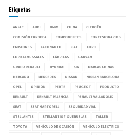
Etiquetas
ANFAC
AUDI
BMW
CHINA
CITROËN
COMISIÓN EUROPEA
COMPONENTES
CONCESIONARIOS
EMISIONES
FACONAUTO
FIAT
FORD
FORD ALMUSSAFES
FÁBRICAS
GANVAM
GRUPO RENAULT
HYUNDAI
KIA
MARCAS CHINAS
MERCADO
MERCEDES
NISSAN
NISSAN BARCELONA
OPEL
OPINIÓN
PERTE
PEUGEOT
PRODUCTO
RENAULT
RENAULT PALENCIA
RENAULT VALLADOLID
SEAT
SEAT MARTORELL
SEGURIDAD VIAL
STELLANTIS
STELLANTIS FIGUERUELAS
TALLER
TOYOTA
VEHÍCULO DE OCASIÓN
VEHÍCULO ELÉCTRICO