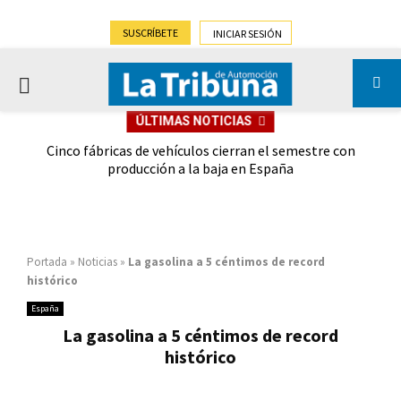
SUSCRÍBETE
INICIAR SESIÓN
PRIMARY
ÚLTIMAS NOTICIAS
MENU
 las
Cinco fábricas de vehículos cierran el semestre con
G
ión
producción a la baja en España
Portada
»
Noticias
»
La gasolina a 5 céntimos de record
histórico
España
La gasolina a 5 céntimos de record
histórico