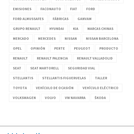
EMISIONES
FACONAUTO
FIAT
FORD
FORD ALMUSSAFES
FÁBRICAS
GANVAM
GRUPO RENAULT
HYUNDAI
KIA
MARCAS CHINAS
MERCADO
MERCEDES
NISSAN
NISSAN BARCELONA
OPEL
OPINIÓN
PERTE
PEUGEOT
PRODUCTO
RENAULT
RENAULT PALENCIA
RENAULT VALLADOLID
SEAT
SEAT MARTORELL
SEGURIDAD VIAL
STELLANTIS
STELLANTIS FIGUERUELAS
TALLER
TOYOTA
VEHÍCULO DE OCASIÓN
VEHÍCULO ELÉCTRICO
VOLKSWAGEN
VOLVO
VW NAVARRA
ŠKODA