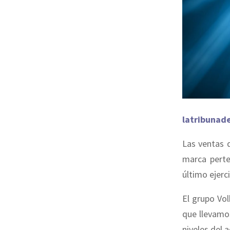
latribunad
Las ventas 
marca perte
último ejerci
El grupo Vo
que llevamo
niveles del 