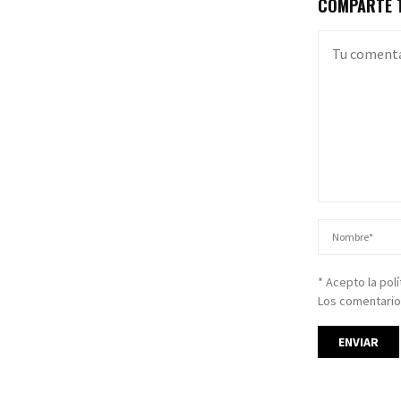
COMPARTE T
* Acepto la pol
Los comentario