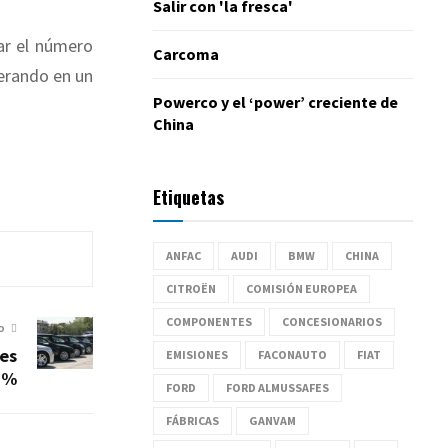
Salir con 'la fresca'
ar el número
Carcoma
perando en un
Powerco y el ‘power’ creciente de
China
Etiquetas
ANFAC
AUDI
BMW
CHINA
CITROËN
COMISIÓN EUROPEA
COMPONENTES
CONCESIONARIOS
O
es
EMISIONES
FACONAUTO
FIAT
5%
FORD
FORD ALMUSSAFES
FÁBRICAS
GANVAM