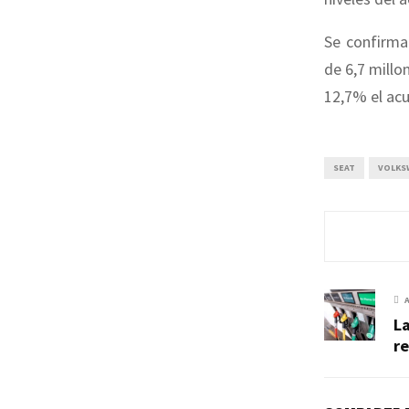
Se confirma
de 6,7 millo
12,7% el acu
SEAT
VOLKS
La
re