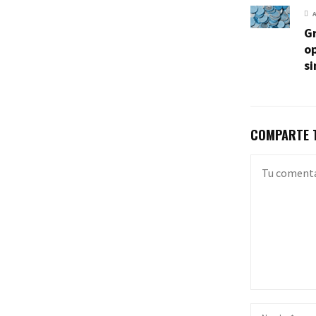
Gr
op
si
COMPARTE T