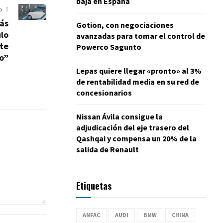
baja en España
O
ás
Gotion, con negociaciones
ulo
avanzadas para tomar el control de
rte
Powerco Sagunto
co”
Lepas quiere llegar «pronto» al 3%
de rentabilidad media en su red de
concesionarios
Nissan Ávila consigue la
adjudicación del eje trasero del
Qashqai y compensa un 20% de la
salida de Renault
Etiquetas
ANFAC
AUDI
BMW
CHINA