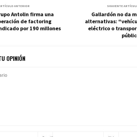
ARTÍCULO ANTERIOR
SIGUIENTE ARTÍCUL
upo Antolin firma una
Gallardón no da m
eración de factoring
alternativas: “vehíc
ndicado por 190 millones
eléctrico o transpo
públi
U OPINIÓN