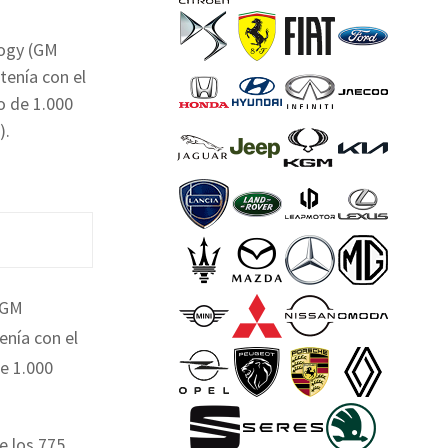
logy (GM
tenía con el
o de 1.000
).
(GM
enía con el
de 1.000
e los 775