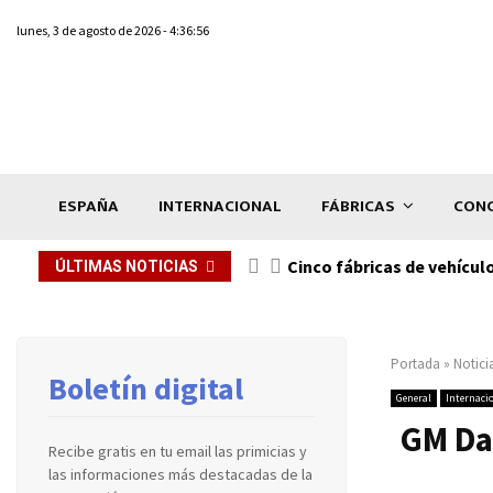
lunes, 3 de agosto de 2026 - 4:36:56
ESPAÑA
INTERNACIONAL
FÁBRICAS
CONC
n de...
Cinco fábricas de vehícul
ÚLTIMAS NOTICIAS
Portada
»
Notici
Boletín digital
General
Internaci
GM Da
Recibe gratis en tu email las primicias y
las informaciones más destacadas de la