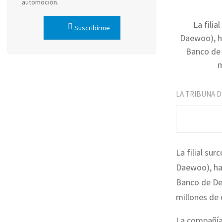
automoción.
La fili
Suscribirme
Daewoo), ha
Banco de 
m
LA TRIBUNA 
La filial s
Daewoo), ha 
Banco de Des
millones de 
La compañía 