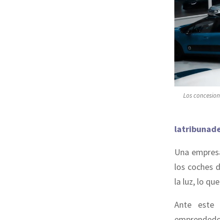
Los concesion
latribunad
Una empresa
los coches d
la luz, lo q
Ante este 
emprendedor