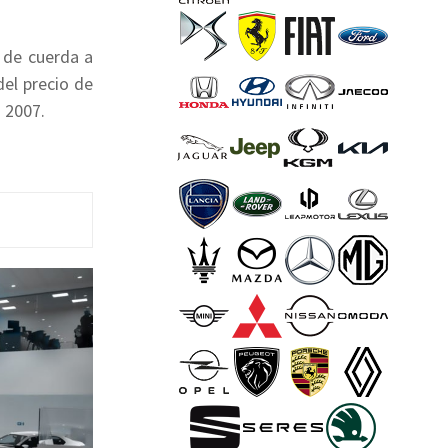
 de cuerda a
del precio de
 2007.