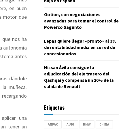
baja en España
bre, en buen
Gotion, con negociaciones
un motor que
avanzadas para tomar el control de
Powerco Sagunto
o que nos ha
Lepas quiere llegar «pronto» al 3%
de rentabilidad media en su red de
una autonomía
concesionarios
istema antes
Nissan Ávila consigue la
adjudicación del eje trasero del
oras dándole
Qashqai y compensa un 20% de la
salida de Renault
e la muñeca.
á recargando
Etiquetas
aplicar una
ANFAC
AUDI
BMW
CHINA
ran tener un