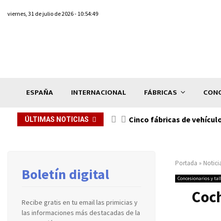
viernes, 31 de julio de 2026 - 10:54:49
ESPAÑA
INTERNACIONAL
FÁBRICAS
CONC
n de...
Cinco fábricas de vehícul
ÚLTIMAS NOTICIAS
Portada
»
Notici
Boletín digital
Concesionarios y tal
Coch
Recibe gratis en tu email las primicias y
las informaciones más destacadas de la