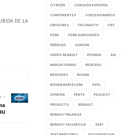
CITROËN
COMISIÓN EUROPEA
COMPONENTES
CONCESIONARIOS
UBIDA DE LA
EMISIONES
FACONAUTO
FIAT
FORD
FORD ALMUSSAFES
FÁBRICAS
GANVAM
GRUPO RENAULT
HYUNDAI
KIA
MARCAS CHINAS
MERCADO
MERCEDES
NISSAN
NISSAN BARCELONA
OPEL
OPINIÓN
PERTE
PEUGEOT
O
ema
PRODUCTO
RENAULT
UU
RENAULT PALENCIA
RENAULT VALLADOLID
SEAT
SEAT MARTORELL
SEGURIDAD VIAL