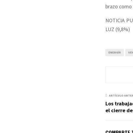
brazo como 
NOTICIA PU
LUZ (9,8%)
ENERGÍA
VE
ARTÍCULO ANTE
Los trabaj
el cierre d
COMPARTE T