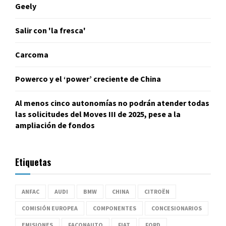
Geely
Salir con 'la fresca'
Carcoma
Powerco y el ‘power’ creciente de China
Al menos cinco autonomías no podrán atender todas
las solicitudes del Moves III de 2025, pese a la
ampliación de fondos
Etiquetas
ANFAC
AUDI
BMW
CHINA
CITROËN
COMISIÓN EUROPEA
COMPONENTES
CONCESIONARIOS
EMISIONES
FACONAUTO
FIAT
FORD