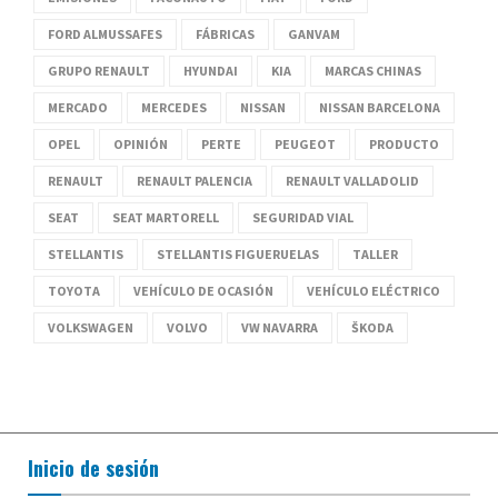
FORD ALMUSSAFES
FÁBRICAS
GANVAM
GRUPO RENAULT
HYUNDAI
KIA
MARCAS CHINAS
MERCADO
MERCEDES
NISSAN
NISSAN BARCELONA
OPEL
OPINIÓN
PERTE
PEUGEOT
PRODUCTO
RENAULT
RENAULT PALENCIA
RENAULT VALLADOLID
SEAT
SEAT MARTORELL
SEGURIDAD VIAL
STELLANTIS
STELLANTIS FIGUERUELAS
TALLER
TOYOTA
VEHÍCULO DE OCASIÓN
VEHÍCULO ELÉCTRICO
VOLKSWAGEN
VOLVO
VW NAVARRA
ŠKODA
Inicio de sesión