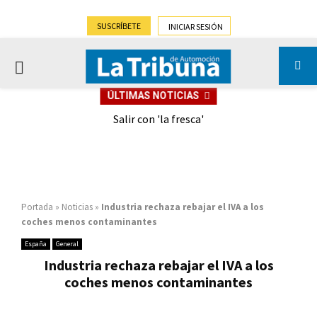
SUSCRÍBETE
INICIAR SESIÓN
PRIMARY
ÚLTIMAS NOTICIAS
MENU
eely
Salir con 'la fresca'
Portada
»
Noticias
»
Industria rechaza rebajar el IVA a los
coches menos contaminantes
España
General
Industria rechaza rebajar el IVA a los
coches menos contaminantes