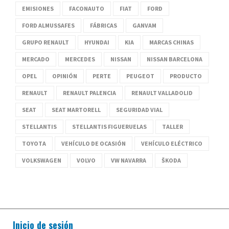
EMISIONES
FACONAUTO
FIAT
FORD
FORD ALMUSSAFES
FÁBRICAS
GANVAM
GRUPO RENAULT
HYUNDAI
KIA
MARCAS CHINAS
MERCADO
MERCEDES
NISSAN
NISSAN BARCELONA
OPEL
OPINIÓN
PERTE
PEUGEOT
PRODUCTO
RENAULT
RENAULT PALENCIA
RENAULT VALLADOLID
SEAT
SEAT MARTORELL
SEGURIDAD VIAL
STELLANTIS
STELLANTIS FIGUERUELAS
TALLER
TOYOTA
VEHÍCULO DE OCASIÓN
VEHÍCULO ELÉCTRICO
VOLKSWAGEN
VOLVO
VW NAVARRA
ŠKODA
Inicio de sesión