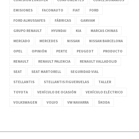
EMISIONES
FACONAUTO
FIAT
FORD
FORD ALMUSSAFES
FÁBRICAS
GANVAM
GRUPO RENAULT
HYUNDAI
KIA
MARCAS CHINAS
MERCADO
MERCEDES
NISSAN
NISSAN BARCELONA
OPEL
OPINIÓN
PERTE
PEUGEOT
PRODUCTO
RENAULT
RENAULT PALENCIA
RENAULT VALLADOLID
SEAT
SEAT MARTORELL
SEGURIDAD VIAL
STELLANTIS
STELLANTIS FIGUERUELAS
TALLER
TOYOTA
VEHÍCULO DE OCASIÓN
VEHÍCULO ELÉCTRICO
VOLKSWAGEN
VOLVO
VW NAVARRA
ŠKODA