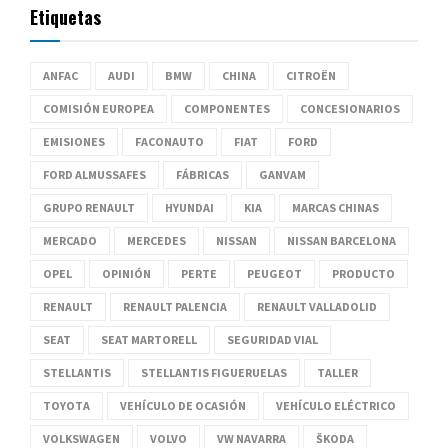
Etiquetas
ANFAC
AUDI
BMW
CHINA
CITROËN
COMISIÓN EUROPEA
COMPONENTES
CONCESIONARIOS
EMISIONES
FACONAUTO
FIAT
FORD
FORD ALMUSSAFES
FÁBRICAS
GANVAM
GRUPO RENAULT
HYUNDAI
KIA
MARCAS CHINAS
MERCADO
MERCEDES
NISSAN
NISSAN BARCELONA
OPEL
OPINIÓN
PERTE
PEUGEOT
PRODUCTO
RENAULT
RENAULT PALENCIA
RENAULT VALLADOLID
SEAT
SEAT MARTORELL
SEGURIDAD VIAL
STELLANTIS
STELLANTIS FIGUERUELAS
TALLER
TOYOTA
VEHÍCULO DE OCASIÓN
VEHÍCULO ELÉCTRICO
VOLKSWAGEN
VOLVO
VW NAVARRA
ŠKODA