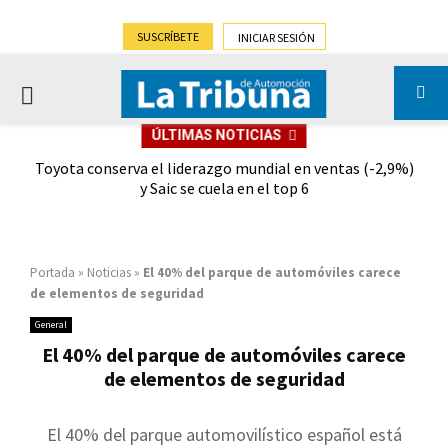
SUSCRÍBETE
INICIAR SESIÓN
PRIMARY
ÚLTIMAS NOTICIAS
MENU
dad
Toyota conserva el liderazgo mundial en ventas (-2,9%)
Gra
y Saic se cuela en el top 6
Portada
»
Noticias
»
El 40% del parque de automóviles carece
de elementos de seguridad
General
El 40% del parque de automóviles carece
de elementos de seguridad
El 40% del parque automovilístico español está