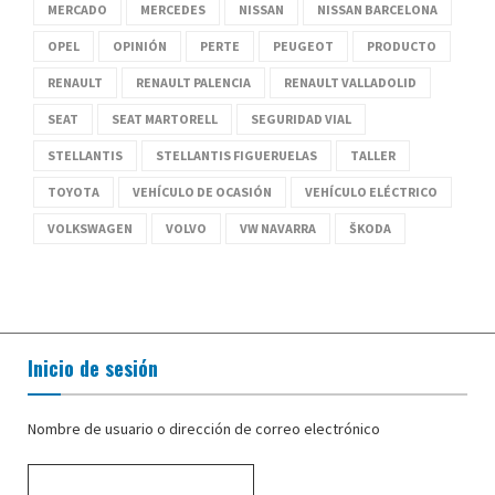
MERCADO
MERCEDES
NISSAN
NISSAN BARCELONA
OPEL
OPINIÓN
PERTE
PEUGEOT
PRODUCTO
RENAULT
RENAULT PALENCIA
RENAULT VALLADOLID
SEAT
SEAT MARTORELL
SEGURIDAD VIAL
STELLANTIS
STELLANTIS FIGUERUELAS
TALLER
TOYOTA
VEHÍCULO DE OCASIÓN
VEHÍCULO ELÉCTRICO
VOLKSWAGEN
VOLVO
VW NAVARRA
ŠKODA
Inicio de sesión
Nombre de usuario o dirección de correo electrónico