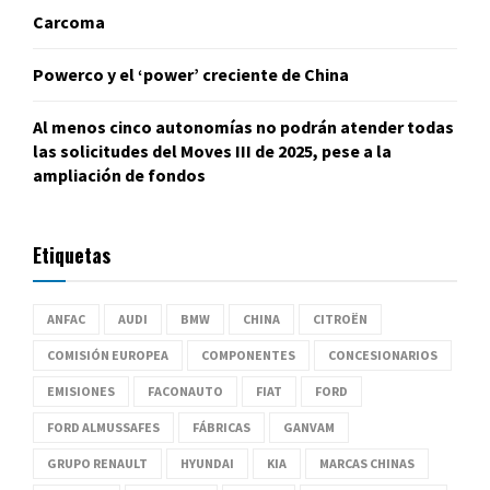
Carcoma
Powerco y el ‘power’ creciente de China
Al menos cinco autonomías no podrán atender todas
las solicitudes del Moves III de 2025, pese a la
ampliación de fondos
Etiquetas
ANFAC
AUDI
BMW
CHINA
CITROËN
COMISIÓN EUROPEA
COMPONENTES
CONCESIONARIOS
EMISIONES
FACONAUTO
FIAT
FORD
FORD ALMUSSAFES
FÁBRICAS
GANVAM
GRUPO RENAULT
HYUNDAI
KIA
MARCAS CHINAS