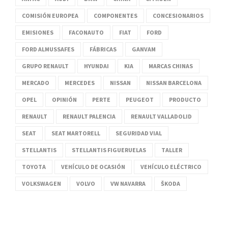
COMISIÓN EUROPEA
COMPONENTES
CONCESIONARIOS
EMISIONES
FACONAUTO
FIAT
FORD
FORD ALMUSSAFES
FÁBRICAS
GANVAM
GRUPO RENAULT
HYUNDAI
KIA
MARCAS CHINAS
MERCADO
MERCEDES
NISSAN
NISSAN BARCELONA
OPEL
OPINIÓN
PERTE
PEUGEOT
PRODUCTO
RENAULT
RENAULT PALENCIA
RENAULT VALLADOLID
SEAT
SEAT MARTORELL
SEGURIDAD VIAL
STELLANTIS
STELLANTIS FIGUERUELAS
TALLER
TOYOTA
VEHÍCULO DE OCASIÓN
VEHÍCULO ELÉCTRICO
VOLKSWAGEN
VOLVO
VW NAVARRA
ŠKODA