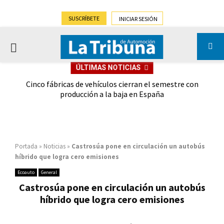
SUSCRÍBETE
INICIAR SESIÓN
PRIMARY
ÚLTIMAS NOTICIAS
MENU
 las
Cinco fábricas de vehículos cierran el semestre con
G
ión
producción a la baja en España
Portada
»
Noticias
»
Castrosúa pone en circulación un autobús
híbrido que logra cero emisiones
Ecoauto
General
Castrosúa pone en circulación un autobús
híbrido que logra cero emisiones