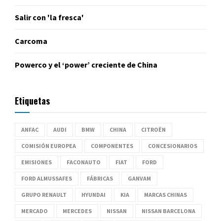
Salir con 'la fresca'
Carcoma
Powerco y el ‘power’ creciente de China
Etiquetas
ANFAC
AUDI
BMW
CHINA
CITROËN
COMISIÓN EUROPEA
COMPONENTES
CONCESIONARIOS
EMISIONES
FACONAUTO
FIAT
FORD
FORD ALMUSSAFES
FÁBRICAS
GANVAM
GRUPO RENAULT
HYUNDAI
KIA
MARCAS CHINAS
MERCADO
MERCEDES
NISSAN
NISSAN BARCELONA