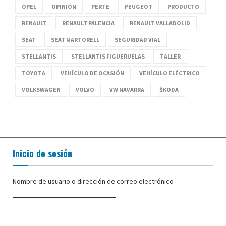
OPEL
OPINIÓN
PERTE
PEUGEOT
PRODUCTO
RENAULT
RENAULT PALENCIA
RENAULT VALLADOLID
SEAT
SEAT MARTORELL
SEGURIDAD VIAL
STELLANTIS
STELLANTIS FIGUERUELAS
TALLER
TOYOTA
VEHÍCULO DE OCASIÓN
VEHÍCULO ELÉCTRICO
VOLKSWAGEN
VOLVO
VW NAVARRA
ŠKODA
Inicio de sesión
Nombre de usuario o dirección de correo electrónico