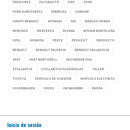
EMISIONES
FACONAUTO
FIAT
FORD
FORD ALMUSSAFES
FÁBRICAS
GANVAM
GRUPO RENAULT
HYUNDAI
KIA
MARCAS CHINAS
MERCADO
MERCEDES
NISSAN
NISSAN BARCELONA
OPEL
OPINIÓN
PERTE
PEUGEOT
PRODUCTO
RENAULT
RENAULT PALENCIA
RENAULT VALLADOLID
SEAT
SEAT MARTORELL
SEGURIDAD VIAL
STELLANTIS
STELLANTIS FIGUERUELAS
TALLER
TOYOTA
VEHÍCULO DE OCASIÓN
VEHÍCULO ELÉCTRICO
VOLKSWAGEN
VOLVO
VW NAVARRA
ŠKODA
Inicio de sesión