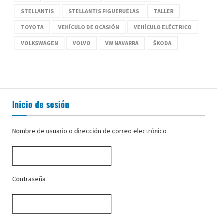
STELLANTIS
STELLANTIS FIGUERUELAS
TALLER
TOYOTA
VEHÍCULO DE OCASIÓN
VEHÍCULO ELÉCTRICO
VOLKSWAGEN
VOLVO
VW NAVARRA
ŠKODA
Inicio de sesión
Nombre de usuario o dirección de correo electrónico
Contraseña