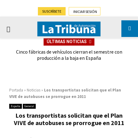
SUSCRÍBETE
INICIAR SESIÓN
PRIMARY
ÚLTIMAS NOTICIAS
MENU
 las
Cinco fábricas de vehículos cierran el semestre con
G
ión
producción a la baja en España
Portada
»
Noticias
»
Los transportistas solicitan que el Plan
VIVE de autobuses se prorrogue en 2011
España
General
Los transportistas solicitan que el Plan
VIVE de autobuses se prorrogue en 2011