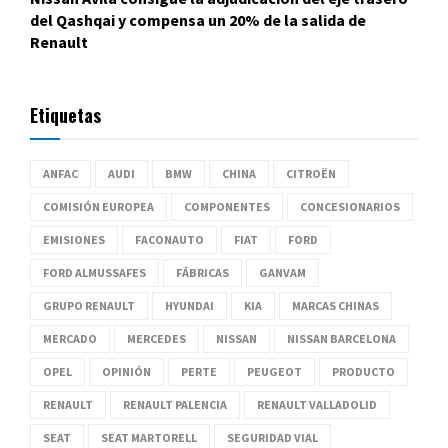
del Qashqai y compensa un 20% de la salida de
Renault
Etiquetas
ANFAC
AUDI
BMW
CHINA
CITROËN
COMISIÓN EUROPEA
COMPONENTES
CONCESIONARIOS
EMISIONES
FACONAUTO
FIAT
FORD
FORD ALMUSSAFES
FÁBRICAS
GANVAM
GRUPO RENAULT
HYUNDAI
KIA
MARCAS CHINAS
MERCADO
MERCEDES
NISSAN
NISSAN BARCELONA
OPEL
OPINIÓN
PERTE
PEUGEOT
PRODUCTO
RENAULT
RENAULT PALENCIA
RENAULT VALLADOLID
SEAT
SEAT MARTORELL
SEGURIDAD VIAL