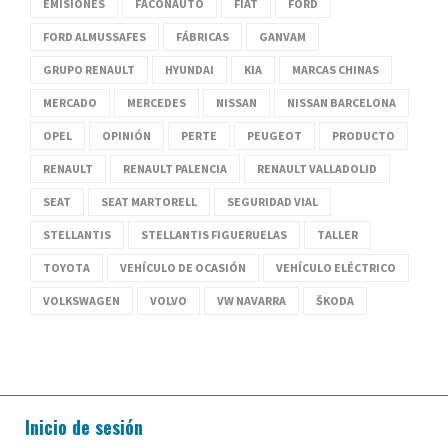
EMISIONES
FACONAUTO
FIAT
FORD
FORD ALMUSSAFES
FÁBRICAS
GANVAM
GRUPO RENAULT
HYUNDAI
KIA
MARCAS CHINAS
MERCADO
MERCEDES
NISSAN
NISSAN BARCELONA
OPEL
OPINIÓN
PERTE
PEUGEOT
PRODUCTO
RENAULT
RENAULT PALENCIA
RENAULT VALLADOLID
SEAT
SEAT MARTORELL
SEGURIDAD VIAL
STELLANTIS
STELLANTIS FIGUERUELAS
TALLER
TOYOTA
VEHÍCULO DE OCASIÓN
VEHÍCULO ELÉCTRICO
VOLKSWAGEN
VOLVO
VW NAVARRA
ŠKODA
Inicio de sesión