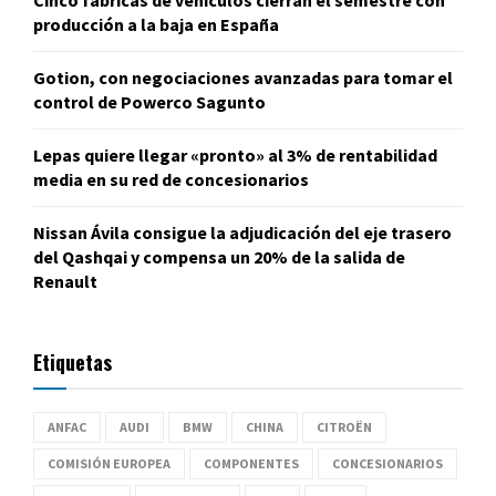
Cinco fábricas de vehículos cierran el semestre con
producción a la baja en España
Gotion, con negociaciones avanzadas para tomar el
control de Powerco Sagunto
Lepas quiere llegar «pronto» al 3% de rentabilidad
media en su red de concesionarios
Nissan Ávila consigue la adjudicación del eje trasero
del Qashqai y compensa un 20% de la salida de
Renault
Etiquetas
ANFAC
AUDI
BMW
CHINA
CITROËN
COMISIÓN EUROPEA
COMPONENTES
CONCESIONARIOS