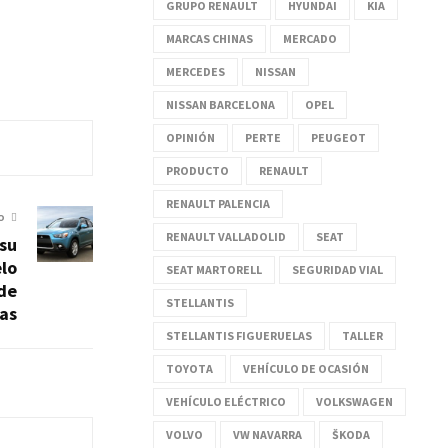
GRUPO RENAULT
HYUNDAI
KIA
MARCAS CHINAS
MERCADO
MERCEDES
NISSAN
NISSAN BARCELONA
OPEL
OPINIÓN
PERTE
PEUGEOT
PRODUCTO
RENAULT
RENAULT PALENCIA
O
RENAULT VALLADOLID
SEAT
 su
lo
SEAT MARTORELL
SEGURIDAD VIAL
 de
STELLANTIS
as
STELLANTIS FIGUERUELAS
TALLER
TOYOTA
VEHÍCULO DE OCASIÓN
VEHÍCULO ELÉCTRICO
VOLKSWAGEN
VOLVO
VW NAVARRA
ŠKODA