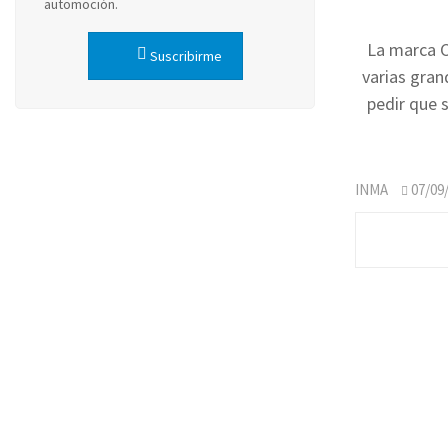
automoción.
La marca Ci
Suscribirme
varias gran
pedir que s
INMA
07/09