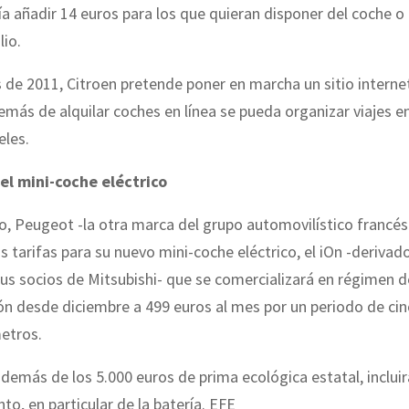
ía añadir 14 euros para los que quieran disponer del coche o r
lio.
de 2011, Citroen pretende poner en marcha un sitio internet
emás de alquilar coches en línea se pueda organizar viajes e
eles.
 el mini-coche eléctrico
o, Peugeot -la otra marca del grupo automovilístico francé
s tarifas para su nuevo mini-coche eléctrico, el iOn -derivad
s socios de Mitsubishi- que se comercializará en régimen de
ón desde diciembre a 499 euros al mes por un periodo de ci
etros.
además de los 5.000 euros de prima ecológica estatal, incluir
o, en particular de la batería. EFE