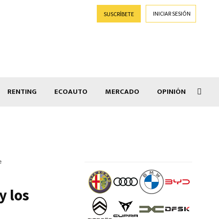
INICIAR SESIÓN
SUSCRÍBETE
RENTING
ECOAUTO
MERCADO
OPINIÓN
Salir
e
y los