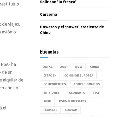
Salir con 'la fresca'
estituirlo
Carcoma
 de viajes,
Powerco y el ‘power’ creciente de
n avión o
China
Etiquetas
s PSA- ha
ANFAC
AUDI
BMW
CHINA
o de un
CITROËN
COMISIÓN EUROPEA
 alquiler de
COMPONENTES
CONCESIONARIOS
nco años o
EMISIONES
FACONAUTO
FIAT
FORD
FORD ALMUSSAFES
á el
FÁBRICAS
GANVAM