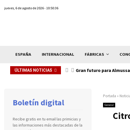
jueves, 6 de agosto de 2026 - 10:50:36
ESPAÑA
INTERNACIONAL
FÁBRICAS
CONC
Gran futuro para Almussaf
ÚLTIMAS NOTICIAS
Portada
»
Notici
Boletín digital
General
Citr
Recibe gratis en tu email las primicias y
las informaciones más destacadas de la