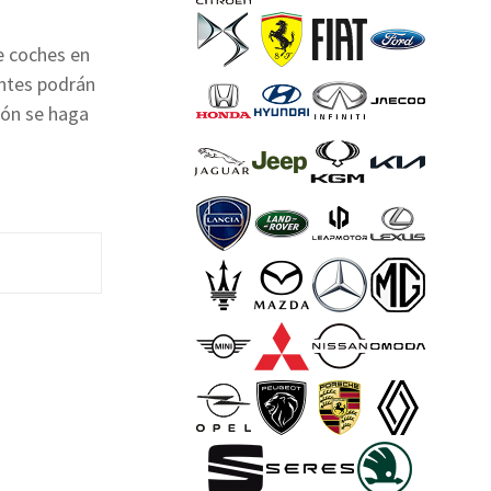
de coches en
entes podrán
ción se haga