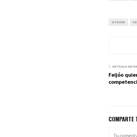
CITROËN
VE
ARTÍCULO ANTE
Feijóo quie
competenci
COMPARTE T