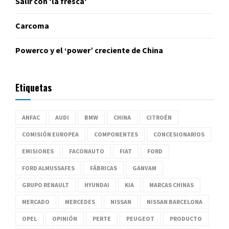
Salir con 'la fresca'
Carcoma
Powerco y el ‘power’ creciente de China
Etiquetas
ANFAC
AUDI
BMW
CHINA
CITROËN
COMISIÓN EUROPEA
COMPONENTES
CONCESIONARIOS
EMISIONES
FACONAUTO
FIAT
FORD
FORD ALMUSSAFES
FÁBRICAS
GANVAM
GRUPO RENAULT
HYUNDAI
KIA
MARCAS CHINAS
MERCADO
MERCEDES
NISSAN
NISSAN BARCELONA
OPEL
OPINIÓN
PERTE
PEUGEOT
PRODUCTO