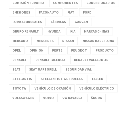
COMISIÓN EUROPEA
COMPONENTES
CONCESIONARIOS
EMISIONES
FACONAUTO
FIAT
FORD
FORD ALMUSSAFES
FÁBRICAS
GANVAM
GRUPO RENAULT
HYUNDAI
KIA
MARCAS CHINAS
MERCADO
MERCEDES
NISSAN
NISSAN BARCELONA
OPEL
OPINIÓN
PERTE
PEUGEOT
PRODUCTO
RENAULT
RENAULT PALENCIA
RENAULT VALLADOLID
SEAT
SEAT MARTORELL
SEGURIDAD VIAL
STELLANTIS
STELLANTIS FIGUERUELAS
TALLER
TOYOTA
VEHÍCULO DE OCASIÓN
VEHÍCULO ELÉCTRICO
VOLKSWAGEN
VOLVO
VW NAVARRA
ŠKODA