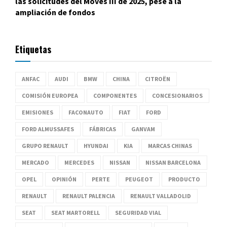
las solicitudes del Moves III de 2025, pese a la
ampliación de fondos
Etiquetas
ANFAC
AUDI
BMW
CHINA
CITROËN
COMISIÓN EUROPEA
COMPONENTES
CONCESIONARIOS
EMISIONES
FACONAUTO
FIAT
FORD
FORD ALMUSSAFES
FÁBRICAS
GANVAM
GRUPO RENAULT
HYUNDAI
KIA
MARCAS CHINAS
MERCADO
MERCEDES
NISSAN
NISSAN BARCELONA
OPEL
OPINIÓN
PERTE
PEUGEOT
PRODUCTO
RENAULT
RENAULT PALENCIA
RENAULT VALLADOLID
SEAT
SEAT MARTORELL
SEGURIDAD VIAL