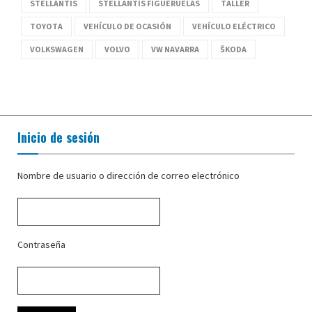
STELLANTIS
STELLANTIS FIGUERUELAS
TALLER
TOYOTA
VEHÍCULO DE OCASIÓN
VEHÍCULO ELÉCTRICO
VOLKSWAGEN
VOLVO
VW NAVARRA
ŠKODA
Inicio de sesión
Nombre de usuario o dirección de correo electrónico
Contraseña