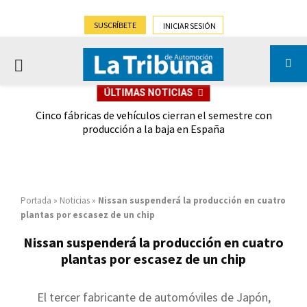
SUSCRÍBETE
INICIAR SESIÓN
PRIMARY
ÚLTIMAS NOTICIAS
MENU
 las
Cinco fábricas de vehículos cierran el semestre con
G
ión
producción a la baja en España
Portada
»
Noticias
»
Nissan suspenderá la producción en cuatro
plantas por escasez de un chip
Nissan suspenderá la producción en cuatro
plantas por escasez de un chip
El tercer fabricante de automóviles de Japón,