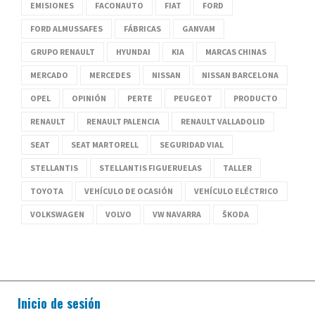
EMISIONES
FACONAUTO
FIAT
FORD
FORD ALMUSSAFES
FÁBRICAS
GANVAM
GRUPO RENAULT
HYUNDAI
KIA
MARCAS CHINAS
MERCADO
MERCEDES
NISSAN
NISSAN BARCELONA
OPEL
OPINIÓN
PERTE
PEUGEOT
PRODUCTO
RENAULT
RENAULT PALENCIA
RENAULT VALLADOLID
SEAT
SEAT MARTORELL
SEGURIDAD VIAL
STELLANTIS
STELLANTIS FIGUERUELAS
TALLER
TOYOTA
VEHÍCULO DE OCASIÓN
VEHÍCULO ELÉCTRICO
VOLKSWAGEN
VOLVO
VW NAVARRA
ŠKODA
Inicio de sesión