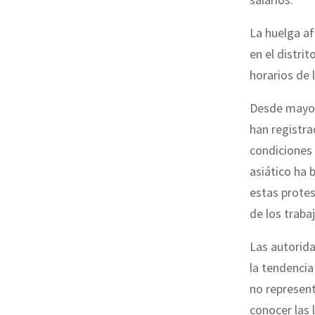
La huelga a
en el distri
horarios de 
Desde mayo, 
han registra
condiciones 
asiático ha
estas protes
de los traba
Las autorida
la tendencia
no represent
conocer las 