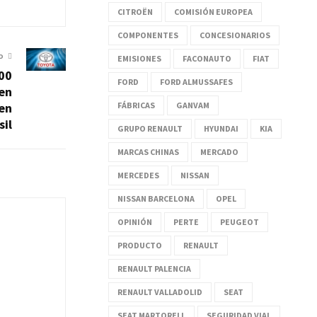
CITROËN
COMISIÓN EUROPEA
COMPONENTES
CONCESIONARIOS
O
EMISIONES
FACONAUTO
FIAT
600
FORD
FORD ALMUSSAFES
 en
FÁBRICAS
GANVAM
en
sil
GRUPO RENAULT
HYUNDAI
KIA
MARCAS CHINAS
MERCADO
MERCEDES
NISSAN
NISSAN BARCELONA
OPEL
OPINIÓN
PERTE
PEUGEOT
PRODUCTO
RENAULT
RENAULT PALENCIA
RENAULT VALLADOLID
SEAT
SEAT MARTORELL
SEGURIDAD VIAL