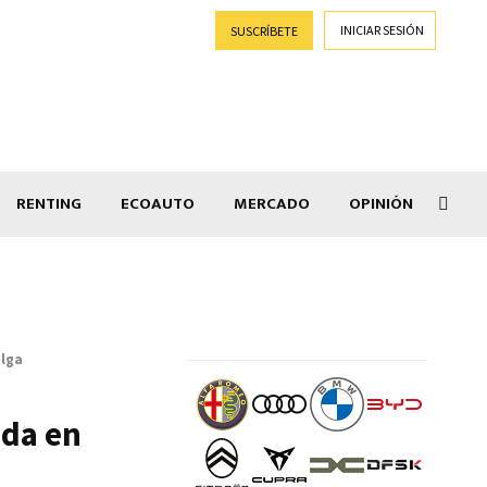
INICIAR SESIÓN
SUSCRÍBETE
RENTING
ECOAUTO
MERCADO
OPINIÓN
Lepa
elga
nda en