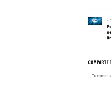
Pe
ne
li
COMPARTE T