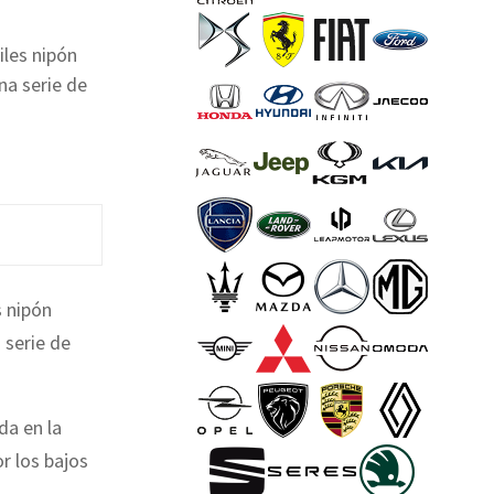
iles nipón
na serie de
s nipón
 serie de
da en la
r los bajos