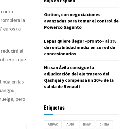
baja en España
s como
Gotion, con negociaciones
 rompiera la
avanzadas para tomar el control de
Powerco Sagunto
7 euros) a
Lepas quiere llegar «pronto» al 3%
de rentabilidad media en su red de
reducirá al
concesionarios
 obreros que
Nissan Ávila consigue la
adjudicación del eje trasero del
Qashqai y compensa un 20% de la
inúa en las
salida de Renault
uangpu,
huelga, pero
Etiquetas
ANFAC
AUDI
BMW
CHINA