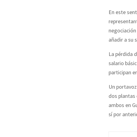
En este sen
representant
negociación 
añadir a su 
La pérdida d
salario bási
participan e
Un portavoz 
dos plantas 
ambos en Gu
sí por anter