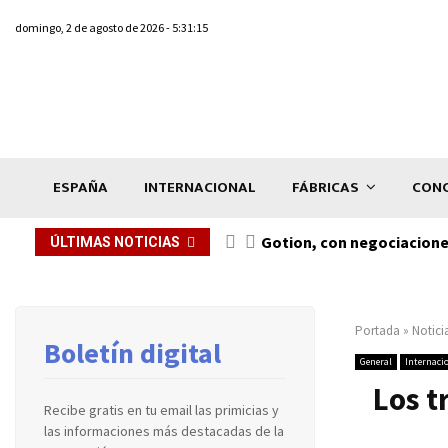
domingo, 2 de agosto de 2026 - 5:31:15
ESPAÑA
INTERNACIONAL
FÁBRICAS
CONC
Gotion, con negociacione
ÚLTIMAS NOTICIAS
Portada
»
Notici
Boletín digital
General
Internaci
Los t
Recibe gratis en tu email las primicias y
las informaciones más destacadas de la