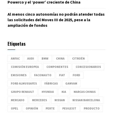
Powerco y el ‘power’ creciente de China
Al menos cinco autonomías no podrán atender todas
las solicitudes del Moves III de 2025, pese a la
ampliación de fondos
Etiquetas
ANFAC
AUDI
BMW
CHINA
CITROËN
COMISIÓN EUROPEA
COMPONENTES
CONCESIONARIOS
EMISIONES
FACONAUTO
FIAT
FORD
FORD ALMUSSAFES
FÁBRICAS
GANVAM
GRUPO RENAULT
HYUNDAI
KIA
MARCAS CHINAS
MERCADO
MERCEDES
NISSAN
NISSAN BARCELONA
OPEL
OPINIÓN
PERTE
PEUGEOT
PRODUCTO