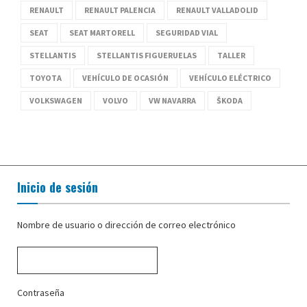
RENAULT
RENAULT PALENCIA
RENAULT VALLADOLID
SEAT
SEAT MARTORELL
SEGURIDAD VIAL
STELLANTIS
STELLANTIS FIGUERUELAS
TALLER
TOYOTA
VEHÍCULO DE OCASIÓN
VEHÍCULO ELÉCTRICO
VOLKSWAGEN
VOLVO
VW NAVARRA
ŠKODA
Inicio de sesión
Nombre de usuario o dirección de correo electrónico
Contraseña