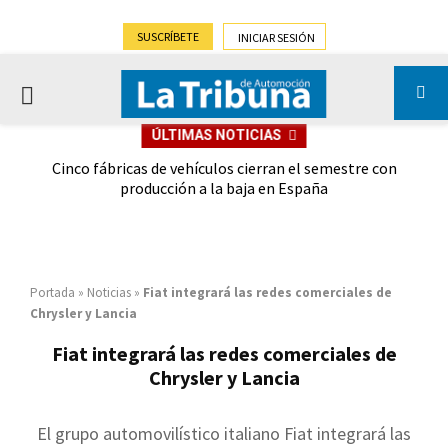
SUSCRÍBETE
INICIAR SESIÓN
PRIMARY
ÚLTIMAS NOTICIAS
MENU
 las
Cinco fábricas de vehículos cierran el semestre con
G
ión
producción a la baja en España
Portada
»
Noticias
»
Fiat integrará las redes comerciales de
Chrysler y Lancia
Fiat integrará las redes comerciales de
Chrysler y Lancia
El grupo automovilístico italiano Fiat integrará las