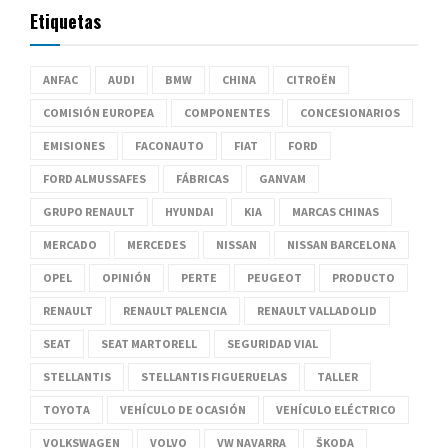
Etiquetas
ANFAC
AUDI
BMW
CHINA
CITROËN
COMISIÓN EUROPEA
COMPONENTES
CONCESIONARIOS
EMISIONES
FACONAUTO
FIAT
FORD
FORD ALMUSSAFES
FÁBRICAS
GANVAM
GRUPO RENAULT
HYUNDAI
KIA
MARCAS CHINAS
MERCADO
MERCEDES
NISSAN
NISSAN BARCELONA
OPEL
OPINIÓN
PERTE
PEUGEOT
PRODUCTO
RENAULT
RENAULT PALENCIA
RENAULT VALLADOLID
SEAT
SEAT MARTORELL
SEGURIDAD VIAL
STELLANTIS
STELLANTIS FIGUERUELAS
TALLER
TOYOTA
VEHÍCULO DE OCASIÓN
VEHÍCULO ELÉCTRICO
VOLKSWAGEN
VOLVO
VW NAVARRA
ŠKODA