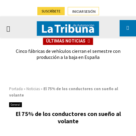
SUSCRÍBETE
INICIAR SESIÓN
PRIMARY
ÚLTIMAS NOTICIAS
MENU
 las
Cinco fábricas de vehículos cierran el semestre con
G
ión
producción a la baja en España
Portada
»
Noticias
»
El 75% de los conductores con sueño al
volante
General
El 75% de los conductores con sueño al
volante