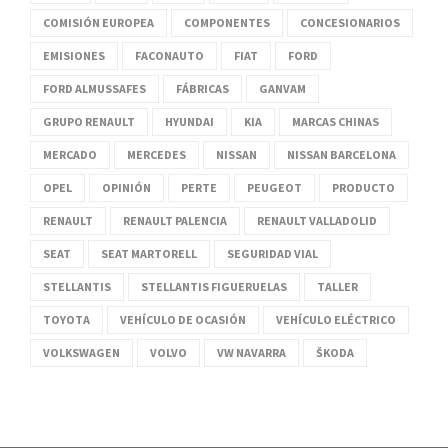
COMISIÓN EUROPEA
COMPONENTES
CONCESIONARIOS
EMISIONES
FACONAUTO
FIAT
FORD
FORD ALMUSSAFES
FÁBRICAS
GANVAM
GRUPO RENAULT
HYUNDAI
KIA
MARCAS CHINAS
MERCADO
MERCEDES
NISSAN
NISSAN BARCELONA
OPEL
OPINIÓN
PERTE
PEUGEOT
PRODUCTO
RENAULT
RENAULT PALENCIA
RENAULT VALLADOLID
SEAT
SEAT MARTORELL
SEGURIDAD VIAL
STELLANTIS
STELLANTIS FIGUERUELAS
TALLER
TOYOTA
VEHÍCULO DE OCASIÓN
VEHÍCULO ELÉCTRICO
VOLKSWAGEN
VOLVO
VW NAVARRA
ŠKODA