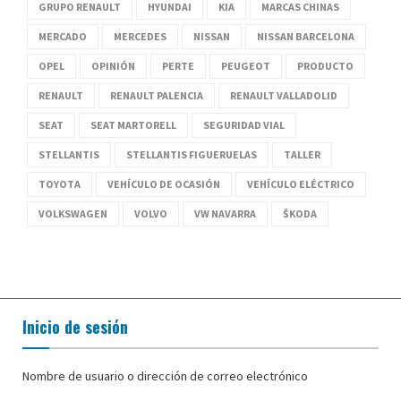
GRUPO RENAULT
HYUNDAI
KIA
MARCAS CHINAS
MERCADO
MERCEDES
NISSAN
NISSAN BARCELONA
OPEL
OPINIÓN
PERTE
PEUGEOT
PRODUCTO
RENAULT
RENAULT PALENCIA
RENAULT VALLADOLID
SEAT
SEAT MARTORELL
SEGURIDAD VIAL
STELLANTIS
STELLANTIS FIGUERUELAS
TALLER
TOYOTA
VEHÍCULO DE OCASIÓN
VEHÍCULO ELÉCTRICO
VOLKSWAGEN
VOLVO
VW NAVARRA
ŠKODA
Inicio de sesión
Nombre de usuario o dirección de correo electrónico