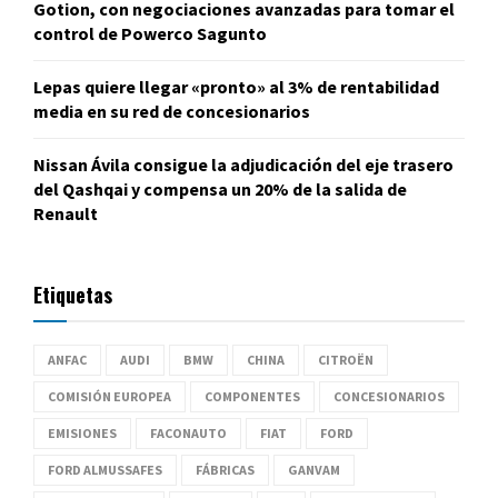
Gotion, con negociaciones avanzadas para tomar el
control de Powerco Sagunto
Lepas quiere llegar «pronto» al 3% de rentabilidad
media en su red de concesionarios
Nissan Ávila consigue la adjudicación del eje trasero
del Qashqai y compensa un 20% de la salida de
Renault
Etiquetas
ANFAC
AUDI
BMW
CHINA
CITROËN
COMISIÓN EUROPEA
COMPONENTES
CONCESIONARIOS
EMISIONES
FACONAUTO
FIAT
FORD
FORD ALMUSSAFES
FÁBRICAS
GANVAM