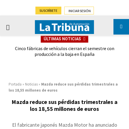
SUSCRÍBETE
INICIAR SESIÓN
PRIMARY
ÚLTIMAS NOTICIAS
MENU
 las
Cinco fábricas de vehículos cierran el semestre con
G
ión
producción a la baja en España
Portada
»
Noticias
»
Mazda reduce sus pérdidas trimestrales a
los 18,55 millones de euros
Mazda reduce sus pérdidas trimestrales a
los 18,55 millones de euros
El fabricante japonés Mazda Motor ha anunciado