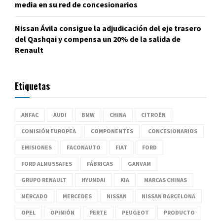
media en su red de concesionarios
Nissan Ávila consigue la adjudicación del eje trasero
del Qashqai y compensa un 20% de la salida de
Renault
Etiquetas
ANFAC
AUDI
BMW
CHINA
CITROËN
COMISIÓN EUROPEA
COMPONENTES
CONCESIONARIOS
EMISIONES
FACONAUTO
FIAT
FORD
FORD ALMUSSAFES
FÁBRICAS
GANVAM
GRUPO RENAULT
HYUNDAI
KIA
MARCAS CHINAS
MERCADO
MERCEDES
NISSAN
NISSAN BARCELONA
OPEL
OPINIÓN
PERTE
PEUGEOT
PRODUCTO