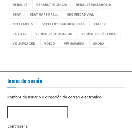
RENAULT
RENAULT PALENCIA
RENAULT VALLADOLID
SEAT
SEAT MARTORELL
SEGURIDAD VIAL
STELLANTIS
STELLANTIS FIGUERUELAS
TALLER
TOYOTA
VEHÍCULO DE OCASIÓN
VEHÍCULO ELÉCTRICO
VOLKSWAGEN
VOLVO
VW NAVARRA
ŠKODA
Inicio de sesión
Nombre de usuario o dirección de correo electrónico
Contraseña